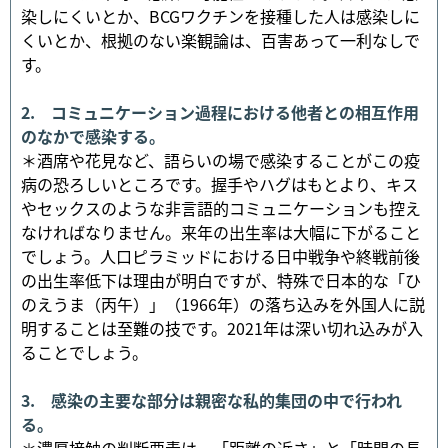
染しにくいとか、BCGワクチンを接種した人は感染しに
くいとか、根拠のない楽観論は、百害あって一利なしで
す。
2. コミュニケーション過程における他者との相互作用
のなかで感染する。
＊酒席や花見など、語らいの場で感染することがこの疫
病の恐ろしいところです。握手やハグはもとより、キス
やセックスのような非言語的コミュニケーションも控え
なければなりません。来年の出生率は大幅に下がること
でしょう。人口ピラミッドにおける日中戦争や終戦前後
の出生率低下は理由が明白ですが、特殊で日本的な「ひ
のえうま（丙午）」（1966年）の落ち込みを外国人に説
明することは至難の技です。2021年は深い切れ込みが入
ることでしょう。
3. 感染の主要な部分は親密な私的集団の中で行われ
る。
＊濃厚接触の判断要素は、「距離の近さ」と「時間の長