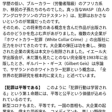
学歴の低い、ブルーカラー（労働者階級）のアフリカ系
か、移民の子孫たちのものでした。真っ当なWASP（白人の
アングロサクソンのプロテスタント）は、犯罪はおかさな
いというのが常識だったのです。
そのため、この将来性のある概念を含んだ作品が出版され
るのかどうかを危ぶむ声があがりました。複数の大企業が
『ホワイトカラー犯罪（White Collar Crime）』の出版社に
圧力をかけてきたのです。大企業の弾圧は功を奏し、弾劾
された企業の実名は本文から削除されました。イエール大
学出版会が、未だ誰も見たことのない完全版を1983年に出
版したとき、ギルバート・ギース（Gilbert Geis）は序論
で、サザランドのホワイトカラー犯罪という概念は、「全
世界の犯罪研究を根本的に変えた」と述べています。
【犯罪は平等である】
このように「犯罪行動は学習され
る」という第１命題には、平等と公平という価値が込めら
れているのです。
新型コロナもまた、平等です。一国の首相も、大企業の起
業家も、偉大な芸術家も、コメディアンも、貧しい野宿生