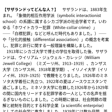
【サザランドってどんな人？】
サザランドは、1883年生
まれ。「象徴的相互作用学派（symbolic interactionist
school）の系譜に属するシカゴ学派の社会学者です。いわ
ゆる「ホワイトカラー犯罪（White-collar crime）」
――「白襟犯罪」などと呼んだ時代もありました。）――
や「分化的接触（differential association）」の概念を考案
し、犯罪と非行に関する一般理論を構築しました。
1913年にシカゴ大学で博士の学位を取得した後、サザラ
ンドは、ウイリアム・ジュウェル・カレッジ（William
Jewell College）（ミズーリ州、1913–1919）、カンザス
大学（カンザス州、1918年夏学期）、イリノイ大学（イリ
ノイ州、1919–1925）で教鞭をとりました。1926年のミネ
ソタ大学着任に先立つ、1922年の夏はノースウエスタンで
過ごしました。ミネソタ大学に在籍した1926年から1929年
の間に国内をリードする犯罪学者の一人としての名声を揺
るぎないものにしました。この時期に彼は、社会問題の理
解と統制を目的とする科学企業（a scientific enterprise）
としての社会学に専念しました。1929年には数か月間、英