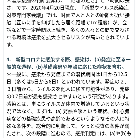
さ」です。2020年4月20日現在、「新型ウイルス感染症
対策専門家会議」では、対面で人と人との距離が近い接
触（互いに手を伸ばしたら届く距離で1m程度）が、会
話などで一定時間以上続き、多くの人々との間で交わさ
れる環境は感染を拡大させるリスクが高いとされていま
す。
4. 新型コロナに感染する際、感染は、(a)発症に至る一
般的な過程、(b)基礎疾患や年齢に応じた症状を含む。
＊一般に、感染から発症までの潜伏期間は1日から12.5
日（多くは5日から6日）といわれています。発症の２、
３日前から、ウイルスを他人に移す可能性があり、発症
の0.7日前が最も感染させやすいという研究があります。
感染とは、単にウイルスが体内で増殖しているという状
況ではなく、まずは、(a) 発熱や咳という症状、(b) 心臓
病などの基礎疾患や高齢であるというようなその人に特
殊な条件を、総合的に判断して、やっと検査の条件が満
たされ、次の段階に進むので、感染判定には、(a)や(b)も