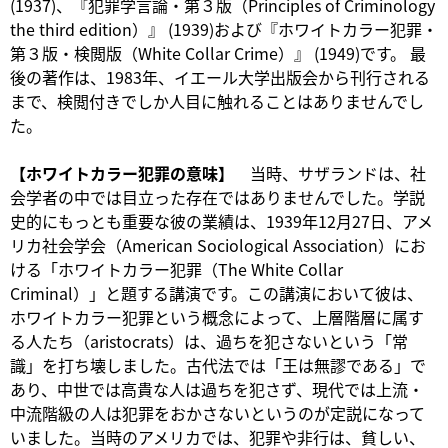
(1937)、『犯罪学言論・第３版（Principles of Criminology
the third edition）』 (1939)および『ホワイトカラー犯罪・
第３版・検閲版（White Collar Crime）』 (1949)です。 最
後の著作は、1983年、イエール大学出版会から刊行される
まで、検閲付きでしか人目に触れることはありませんでし
た。
【ホワイトカラー犯罪の意味】
当時、サザランドは、社
会学者の中では目立った存在ではありませんでした。学説
史的にもっとも重要な彼の業績は、1939年12月27日、アメ
リカ社会学会（American Sociological Association）にお
ける「ホワイトカラー犯罪（The White Collar
Criminal）」と題する講演です。この講演において彼は、
ホワイトカラー犯罪という概念によって、上層階層に属す
る人たち（aristocrats）は、過ちを犯さないという「常
識」を打ち壊しました。古代法では「王は無謬である」で
あり、中世では高貴な人は過ちを犯さず、現代では上流・
中流階級の人は犯罪をおかさないというのが定説になって
いました。当時のアメリカでは、犯罪や非行は、貧しい、