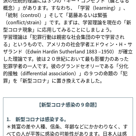
派の伝統的理論には３つの「キー・コンセプト（鍵となる
概念）」があります。すなわち、「学習（learning）」、
「統制（control）」そして「葛藤あるいは緊張
（conflict/strain）」です。まずは、学習理論を現在の「新
型コロナ現象」に応用してみることにしましょう。
学習理論は「犯罪行動は親密な社会集団の中で学習され
る」というもので、アメリカの社会学者エドウィン・H・サ
ザランド（Edwin Hardin Sutherland 1883 –1950） が確立
した理論です。彼は２０世紀において最も影響力のあった
犯罪学者の一人です。彼のグランドセオリーである「分化
的接触（differential association）」の９つの命題の「犯
罪」を「新型コロナ」に置き換えてみました。
【新型コロナ感染の９命題】
1. 新型コロナは感染する。
＊貧富の差や人種、信条、年齢などにかかわりなく、す
べての人が平等に感染の可能性があります。日本人は感