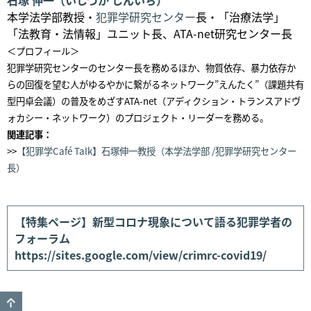
本学法学部教授・
犯罪学研究センター
長・「治療法学」
「法教育・法情報」ユニット長、ATA-net研究センター長
＜プロフィール＞
犯罪学研究センターのセンター長を務めるほか、物質依存、暴力依存か
らの回復を望む人がゆるやかに繋がるネットワーク”えんたく”（課題共有
型円卓会議）の普及をめざすATA-net（アディクション・トランスアドヴ
ォカシー・ネットワーク）のプロジェクト・リーダーを務める。
関連記事：
>>
【犯罪学Café Talk】石塚伸一教授（本学法学部 /犯罪学研究センター
長）
【特集ページ】新型コロナ現象について語る犯罪学者の
フォーラム
https://sites.google.com/view/crimrc-covid19/
GO TO TOP