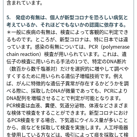
含まれています。
5. 発症の有無は、個人が新型コロナを恐ろしい病気と
考えているか、それほどでもないかの認識に依存する。
＊一般に疾病の有無は、検査によって客観的に判定でき
るものです。ところが、新型コロナは、特に日本では違
っています。感染の有無については、PCR（polymerase
chain reaction）検査が用いられています。これは、遺
伝子の検査に用いられる手法の1つで、特定のDNA断片
（数百から数千塩基対）だけを選択的に増やして調べや
すくするために用いられる遺伝子増幅技術です。例え
ば、がんに特徴的な遺伝子異常が存在するかどうかを調
べる際に、採取したDNAが微量であっても、PCRにより
DNA配列を増幅させることで判定が可能となります。
PCR検査は血液、糞便、気道分泌物、体液などさまざま
な検体で検査をすることができます。新型コロナにおけ
るPCR検査をする場合、下気道にウイルス量が多いこと
から、痰などを採取して検査を実施します。人工呼吸器
を使用している方などは、吸引によって痰を採取して検