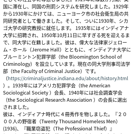
国に滞在し、同国の刑罰システムを研究しました。1929年
から1930年にかけては、ニューヨーク市の社会衛生局の共
同研究者として働きました。そして、ついに1930年、シカ
ゴ大学の研究教授に就任します。 1935年にはインディアナ
大学に招聘され、1950年10月11日に早すぎる死を迎えるま
で、同大学に在籍しました。彼は、偉大な法律家ジェロー
ム・ホール（Jerome Hall）とともに、インディアナ大学に
ブルーミントン犯罪学部（the Bloomington School of
Criminology）を設立しています。現在の同大学刑事司法学
部（the Faculty of Criminal Justice）です。
（
https://criminaljustice.indiana.edu/about/history.html
）。1939年にはアメリカ犯罪学会（the American
Sociological Society ）会長、1940年には社会調査学会
（the Sociological Research Association ）の会長に選出
されました。
彼は、インディアナ時代に４冊秀作を物しました。『２０
００人の野宿者（Twenty Thousand Homeless Men）
(1936)、『職業窃盗犯（The Professional Thief）』