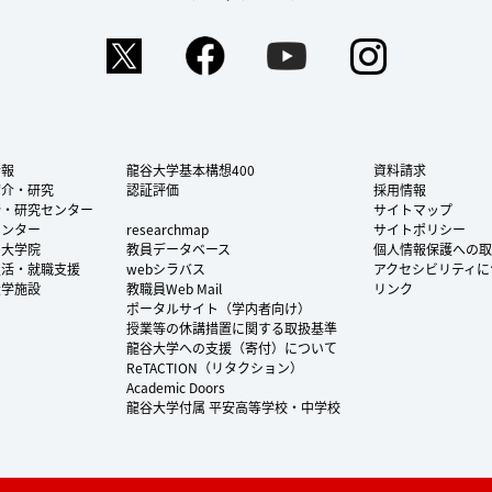
Twitter
Facebook
YouTube
Instag
情報
龍谷大学基本構想400
資料請求
紹介・研究
認証評価
採用情報
所・研究センター
サイトマップ
センター
researchmap
サイトポリシー
・大学院
教員データベース
個人情報保護への取
生活・就職支援
webシラバス
アクセシビリティに
大学施設
教職員Web Mail
リンク
ポータルサイト（学内者向け）
授業等の休講措置に関する取扱基準
龍谷大学への支援（寄付）について
ReTACTION（リタクション）
Academic Doors
龍谷大学付属 平安高等学校・中学校