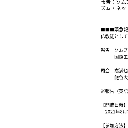
報告：ソム
ズム・ネッ
■■■緊急報
仏教徒として
報告：ソムブ
国際エンゲ
司会：嵩満也
龍谷大学教
※報告（英語
【開催日時】
2021年8月
【参加方法】