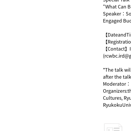
“What Can B
Speaker：Som
Engaged Bud
【DateandTi
【Registratio
【Contact】If 
(rcwbc.ird@
*The talk wi
after the talk
Moderator：M
Organizers:t
Cultures, Ry
RyukokuUniv