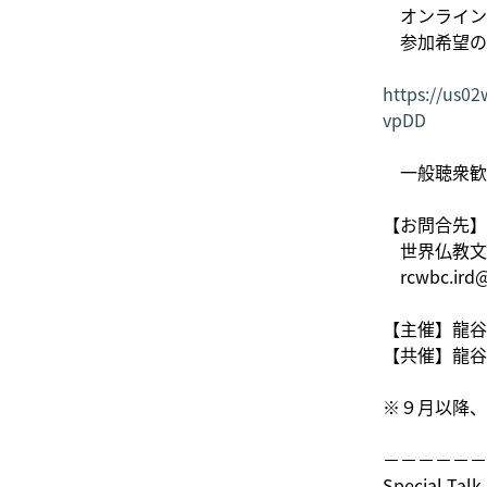
オンライン（
参加希望の方
https://us0
vpDD
一般聴衆歓
【お問合先】
世界仏教文
rcwbc.ird@
【主催】龍谷
【共催】龍谷
※９月以降、
－－－－－－
Special Talk