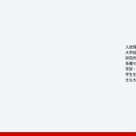
入試
大学
研究
各種
学部
学生
主な