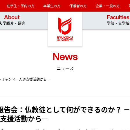
在学生・学内の方
卒業生の方
保護者の方
企業・一般の方
龍谷大学
About
Faculties
大学紹介・研究
学部・大学院
News
ニュース
 －ミャンマー人道支援活動から―
急報告会：仏教徒として何ができるのか？ 
支援活動から―