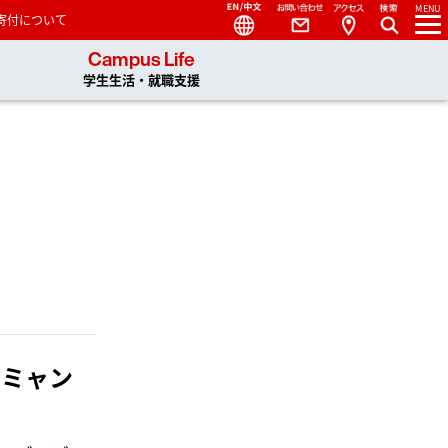
Language
Contact
Access
MENU
寄付について
 You, Unlimited
Campus Life
学生生活・就職支援
－ミャン