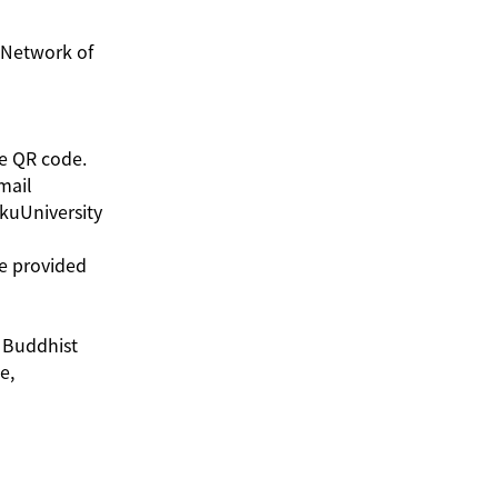
 Network of
he QR code.
mail
kuUniversity
be provided
d Buddhist
e,