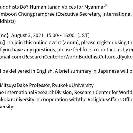
uddhists Do? Humanitarian Voices for Myanmar”
boon Chungprampree (Executive Secretary, International
dhists)
me】August 3, 2021 15:00～16:00（JST）
n】To join this online event (Zoom), please register using t
you have any questions, please feel free to contact us by e
gmail.com).ResearchCenterforWorldBuddhistCultures,Ryuko
ll be delivered in English. A brief summary in Japanese will 
.
itsuyaDake Professor, RyukokuUniversity
he InternationalResearchDivision, Research Center for Worl
ukokuUniversity in cooperation withthe ReligiousAffairs Offic
ersity