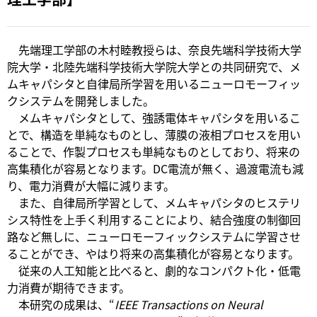
先端理工学部の木村睦教授らは、奈良先端科学技術大学
院大学・北陸先端科学技術大学院大学との共同研究で、メ
ムキャパシタと自律局所学習を用いるニューロモーフィッ
クシステムを開発しました。
メムキャパシタとして、強誘電体キャパシタを用いるこ
とで、構造を単純なものとし、薄膜の液相プロセスを用い
ることで、作製プロセスも単純なものとしており、将来の
高集積化が容易となります。DC電流が無く、過渡電流も減
り、電力消費が大幅に減ります。
また、自律局所学習として、メムキャパシタのヒステリ
シス特性を上手く利用することにより、結合強度の制御回
路など無しに、ニューロモーフィックシステムに学習させ
ることができ、やはり将来の高集積化が容易となります。
従来の人工知能と比べると、劇的なコンパクト化・低電
力消費が期待できます。
本研究の成果は、“
IEEE Transactions on Neural