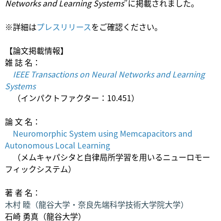
Networks and Learning Systems
”に掲載されました。
※詳細は
プレスリリース
をご確認ください。
【論文掲載情報】
雑 誌 名：
IEEE Transactions on Neural Networks and Learning
Systems
（インパクトファクター：10.451）
論 文 名：
Neuromorphic System using Memcapacitors and
Autonomous Local Learning
（メムキャパシタと自律局所学習を用いるニューロモー
フィックシステム）
著 者 名：
木村 睦（龍谷大学・奈良先端科学技術大学院大学）
石崎 勇真（龍谷大学）