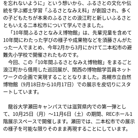
を忘れないように」という想いから、ふるさとの文化や伝
統を学ぶ郷土学習「ふるさとなみえ科」が創設され、多く
の子どもたちが本来のふるさとの浪江町と新しいふるさと
ともいえる二本松市について学んできました。
「10年間ふるさとなみえ博物館」は、先輩児童を含めて
10年間にわたった学びの様子や成果物などを須藤さんがた
った一人でまとめ、今年2月から3月にかけて二本松市の避
難先小学校で開催されたものです。
今回、この「10年間ふるさとなみえ博物館」をまるごと
浪江町から借用した巡回展が、関西の博物館学芸員ネット
ワークの企画で実現することとなりました。高槻市立自然
博物館（9月18日から10月17日）での展示を皮切りにスタ
ートしています。
龍谷大学瀬田キャンパスでは滋賀県内での第一弾とし
て、10月25日（月）～11月6日（土）の期間、RECホール1
階展示スペースで開催します。瀬田では、二本松市での展示
の様子を可能な限りそのまま再現することにしています。