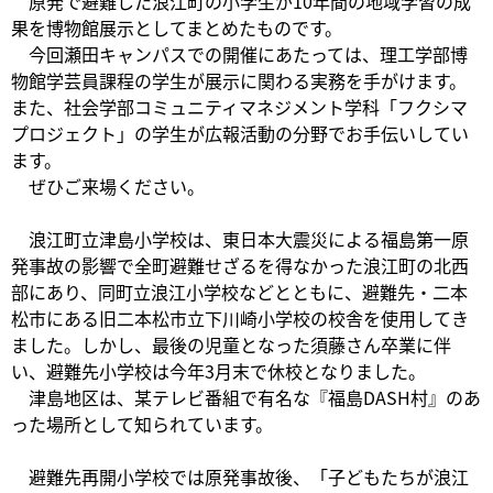
原発で避難した浪江町の小学生が10年間の地域学習の成
果を博物館展示としてまとめたものです。
今回瀬田キャンパスでの開催にあたっては、理工学部博
物館学芸員課程の学生が展示に関わる実務を手がけます。
また、社会学部コミュニティマネジメント学科「フクシマ
プロジェクト」の学生が広報活動の分野でお手伝いしてい
ます。
ぜひご来場ください。
浪江町立津島小学校は、東日本大震災による福島第一原
発事故の影響で全町避難せざるを得なかった浪江町の北西
部にあり、同町立浪江小学校などとともに、避難先・二本
松市にある旧二本松市立下川崎小学校の校舎を使用してき
ました。しかし、最後の児童となった須藤さん卒業に伴
い、避難先小学校は今年3月末で休校となりました。
津島地区は、某テレビ番組で有名な『福島DASH村』のあ
った場所として知られています。
避難先再開小学校では原発事故後、「子どもたちが浪江