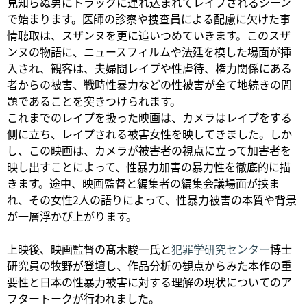
見知らぬ男にトラックに連れ込まれてレイプされるシーン
で始まります。医師の診察や捜査員による配慮に欠けた事
情聴取は、スザンヌを更に追いつめていきます。このスザ
ンヌの物語に、ニュースフィルムや法廷を模した場面が挿
入され、観客は、夫婦間レイプや性虐待、権力関係にある
者からの被害、戦時性暴力などの性被害が全て地続きの問
題であることを突きつけられます。
これまでのレイプを扱った映画は、カメラはレイプをする
側に立ち、レイプされる被害女性を映してきました。しか
し、この映画は、カメラが被害者の視点に立って加害者を
映し出すことによって、性暴力加害の暴力性を徹底的に描
きます。途中、映画監督と編集者の編集会議場面が挟ま
れ、その女性2人の語りによって、性暴力被害の本質や背景
が一層浮かび上がります。
上映後、映画監督の髙木駿一氏と
犯罪学研究センター
博士
研究員の牧野が登壇し、作品分析の観点からみた本作の重
要性と日本の性暴力被害に対する理解の現状についてのア
フタートークが行われました。