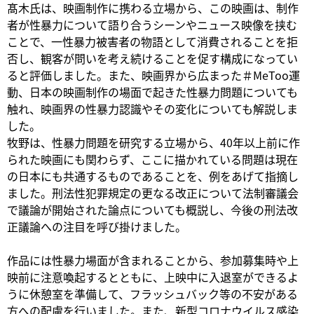
髙木氏は、映画制作に携わる立場から、この映画は、制作
者が性暴力について語り合うシーンやニュース映像を挟む
ことで、一性暴力被害者の物語として消費されることを拒
否し、観客が問いを考え続けることを促す構成になってい
ると評価しました。また、映画界から広まった＃MeToo運
動、日本の映画制作の場面で起きた性暴力問題についても
触れ、映画界の性暴力認識やその変化についても解説しま
した。
牧野は、性暴力問題を研究する立場から、40年以上前に作
られた映画にも関わらず、ここに描かれている問題は現在
の日本にも共通するものであることを、例をあげて指摘し
ました。刑法性犯罪規定の更なる改正について法制審議会
で議論が開始された論点についても概説し、今後の刑法改
正議論への注目を呼び掛けました。
作品には性暴力場面が含まれることから、参加募集時や上
映前に注意喚起するとともに、上映中に入退室ができるよ
うに休憩室を準備して、フラッシュバック等の不安がある
方への配慮を行いました。また、新型コロナウイルス感染