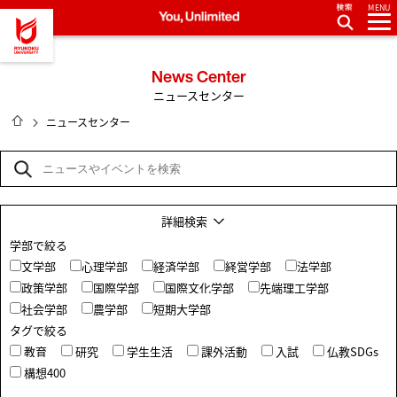
MENU
龍谷大学 You, Unlimited
News Center
ニュースセンター
HOME
ニュースセンター
詳細検索
学部で絞る
文学部
心理学部
経済学部
経営学部
法学部
政策学部
国際学部
国際文化学部
先端理工学部
社会学部
農学部
短期大学部
タグで絞る
教育
研究
学生生活
課外活動
入試
仏教SDGs
構想400