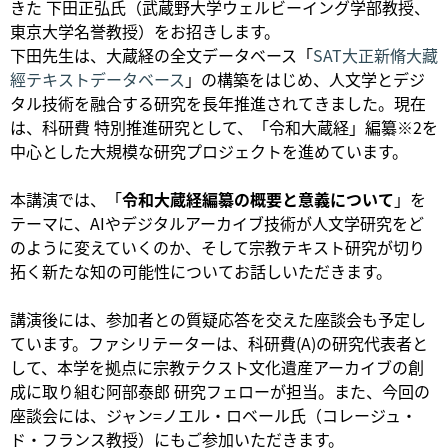
きた 下田正弘氏（武蔵野大学ウェルビーイング学部教授、
東京大学名誉教授）をお招きします。
下田先生は、大蔵経の全文データベース「
SAT大正新脩大藏
經テキストデータベース
」の構築をはじめ、人文学とデジ
タル技術を融合する研究を長年推進されてきました。現在
は、科研費 特別推進研究として、「令和大蔵経」編纂※2を
中心とした大規模な研究プロジェクトを進めています。
本講演では、「
令和大蔵経編纂の概要と意義について
」を
テーマに、AIやデジタルアーカイブ技術が人文学研究をど
のように変えていくのか、そして宗教テキスト研究が切り
拓く新たな知の可能性についてお話しいただきます。
講演後には、参加者との質疑応答を交えた座談会も予定し
ています。ファシリテーターは、科研費(A)の研究代表者と
して、本学を拠点に宗教テクスト文化遺産アーカイブの創
成に取り組む阿部泰郎 研究フェローが担当。また、今回の
座談会には、ジャン=ノエル・ロベール氏（コレージュ・
ド・フランス教授）にもご参加いただきます。