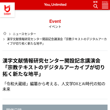
MENU
龍谷大学 You, Unlimited
Event
イベント
HOME
ニュースセンター
漢字文献情報研究センター開設記念講演会「宗教テキストのデジタルアーカ
イブが切り拓く新たな地平」
漢字文献情報研究センター開設記念講演会
「宗教テキストのデジタルアーカイブが切り
拓く新たな地平」
「令和大蔵経」編纂から考える、人文学DXとAI時代の知の
未来
開催日時