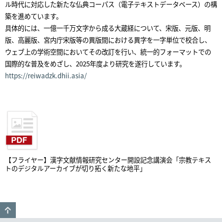
ル時代に対応した新たな仏典コーパス（電子テキストデータベース）の構
築を進めています。
具体的には、一億一千万文字から成る大蔵経について、宋版、元版、明
版、高麗版、宮内庁宋版等の異版間における異字を一字単位で校合し、
ウェブ上の学術空間においてその改訂を行い、統一的フォーマットでの
国際的な普及をめざし、2025年度より研究を遂行しています。
https://reiwadzk.dhii.asia/
【フライヤー】漢字文献情報研究センター開設記念講演会「宗教テキス
トのデジタルアーカイブが切り拓く新たな地平」
GO TO TOP