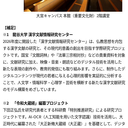
大宮キャンパス 本館（重要文化財）2階講堂
【補足】
※1 龍谷大学 漢字文献情報研究センター
2026年度に開設した「漢字文献情報研究センター」は、仏教思想を内包
する漢字文献の研究と、その現代的意義の創出を目指す学際研究プロジェ
クトです。国宝『文館詞林』や『法華三宗相対抄』などの貴重資料を対象
に、文献研究に加え、映像・音楽・朗読などのデジタル技術を活用した
新たな表現の創作や、教育的発信にも取り組みます。さらに、制作したデ
ジタルコンテンツが現代の若者に与える心理的影響を実証的に分析する
ことで、人文学・情報科学・心理学・芸術を横断する新たな漢字文献研究
のモデル構築をめざしています。
※2 「令和大蔵経」編纂プロジェクト
下田正弘氏を研究代表者とする科研費「特別推進研究」による研究プロ
ジェクトです。AI-OCR（人工知能を用いた文字認識）技術を活用し、大
正時代に編纂された『大正新脩大蔵経（大正蔵）』を基礎として、デジタ