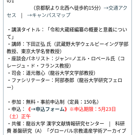
の1
（京都駅より北西へ徒歩約15分）
→交通アク
セス
|
→キャンパスマップ
・講演タイトル：「令和大蔵経編纂の概要と意義につい
て」
・講師：下田正弘 氏（武蔵野大学ウェルビーイング学部
教授、東京大学名誉教授）
・座談会パネリスト：ジャン=ノエル・ロベール氏（コ
レージュ・ド・フランス教授）
・司会：道元徹心（龍谷大学文学部教授）
・ファシリテーター：阿部泰郎（龍谷大学研究フェロ
ー）
・参加：無料・事前申込制（定員：150名）
・申込：
《
→申込フォーム
》
※申込期限：5月23日
（土）正午
・共催：龍谷大学 漢字文献情報研究センター | 科研
費 基盤研究（A）「グローバル宗教遺産学術アーカイブ