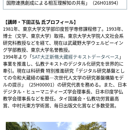
国際連携創成による相互理解知の共有」（26H01894）
【講師・下田正弘 氏プロフィール】
1981年、東京大学文学部印度哲学専修課程修了。1993年、
博士（文学、東京大学）取得。東京大学大学院人文社会系
研究科教授などを経て、現在は武蔵野大学ウェルビーイン
グ学部教授、東京大学名誉教授。
1994年より「
SAT大正新脩大藏經テキストデータベース
」
事業を推進し、仏教テキストのデジタル化研究を世界的に
牽引。現在は科研費 特別推進研究「デジタル研究基盤とし
ての令和大蔵経の編纂―次世代人文学の研究基盤構築モデ
ルの提示」（25H00001）の研究代表を務める。また、日本
デジタル・ヒューマニティーズ学会理事長、日本印度学仏
教学会理事長などを歴任。タイ国議会・仏教功労賞最高
賞、中村元東方学術賞、毎日出版文化賞など多数受賞。