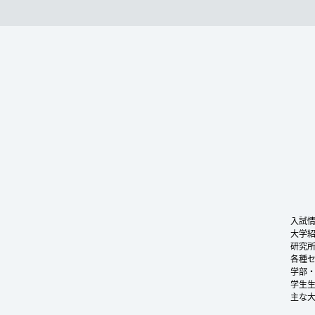
入試
大学
研究
各種
学部
学生
主な