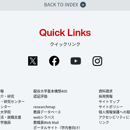
BACK TO INDEX
>
Quick Links
クイックリンク
Twitter
Facebook
YouTube
Instag
情報
龍谷大学基本構想400
資料請求
紹介・研究
認証評価
採用情報
所・研究センター
サイトマップ
センター
researchmap
サイトポリシー
・大学院
教員データベース
個人情報保護への取
生活・就職支援
webシラバス
アクセシビリティに
大学施設
教職員Web Mail
リンク
ポータルサイト（学内者向け）