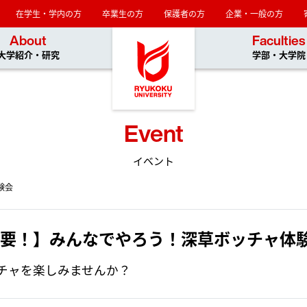
在学生・学内の方
卒業生の方
保護者の方
企業・一般の方
龍谷大学
About
Faculties
大学紹介・研究
学部・大学院
Event
イベント
験会
要！】みんなでやろう！深草ボッチャ体
チャを楽しみませんか？