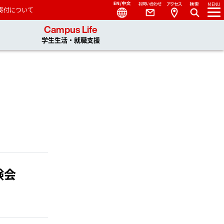
Language
Contact
Access
MENU
寄付について
 You, Unlimited
Campus Life
学生生活・就職支援
験会