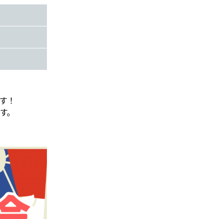
す！
す。