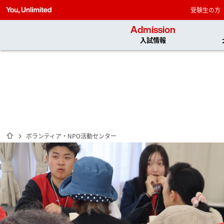
受験生の方
Admission
入試情報
ホーム
ボランティア・NPO活動センター