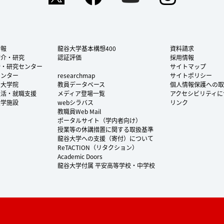
情報
龍谷大学基本構想400
資料請求
紹介・研究
認証評価
採用情報
所・研究センター
サイトマップ
センター
researchmap
サイトポリシー
・大学院
教員データベース
個人情報保護への取
生活・就職支援
メディア登場一覧
アクセシビリティに
大学施設
webシラバス
リンク
教職員Web Mail
ポータルサイト（学内者向け）
授業等の休講措置に関する取扱基準
龍谷大学への支援（寄付）について
ReTACTION（リタクション）
Academic Doors
龍谷大学付属 平安高等学校・中学校