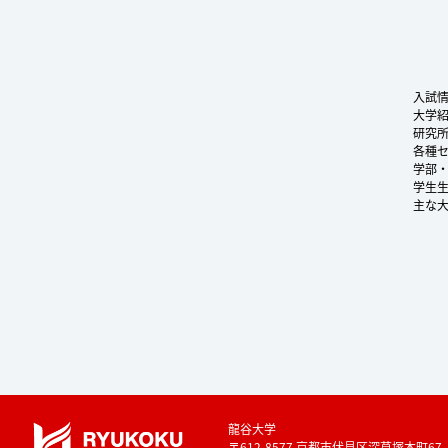
入試
大学
研究
各種
学部
学生
主な
龍谷大学
〒612-8577 京都市伏見区深草塚本町67