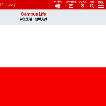
Language
Contact
Access
MENU
寄付について
 You, Unlimited
Campus Life
学生生活・就職支援