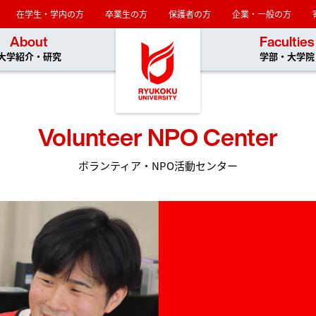
在学生・学内の方
卒業生の方
保護者の方
企業・一般の方
龍谷大学
About
Faculties
大学紹介・研究
学部・大学院
Volunteer NPO Center
ボランティア・NPO活動センター