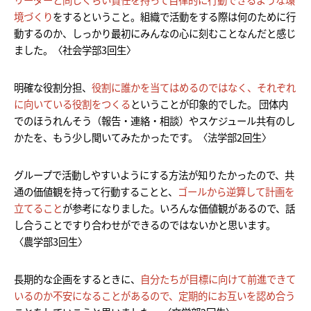
境づくり
をするということ。組織で活動をする際は何のために行
動するのか、しっかり最初にみんなの心に刻むことなんだと感じ
ました。〈社会学部3回生〉
明確な役割分担、
役割に誰かを当てはめるのではなく、それぞれ
に向いている役割をつくる
ということが印象的でした。 団体内
でのほうれんそう（報告・連絡・相談）やスケジュール共有のし
かたを、もう少し聞いてみたかったです。〈法学部2回生〉
グループで活動しやすいようにする方法が知りたかったので、共
通の価値観を持って行動することと、
ゴールから逆算して計画を
立てること
が参考になりました。いろんな価値観があるので、話
し合うことですり合わせができるのではないかと思います。
〈農学部3回生〉
長期的な企画をするときに、
自分たちが目標に向けて前進できて
いるのか不安になることがあるので、定期的にお互いを認め合う