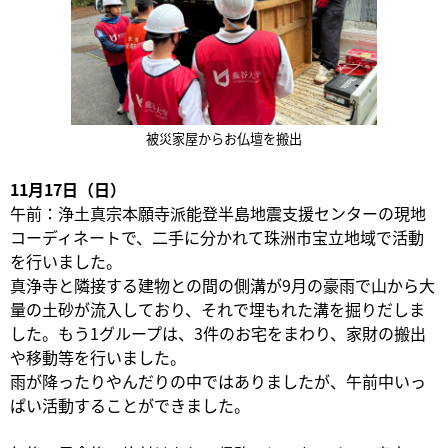
被災家屋からお仏壇を搬出
11月17日（日）
午前：浄土真宗本願寺派能登半島地震支援センターの現地
コーディネートで、二手に分かれて珠洲市宝立地域で活動
を行いました。
真浄寺と隣接する建物との間の側溝が9月の豪雨で山から大
量の土砂が流入しており、それで埋もれた溝を掘りだしま
した。もう1グループは、3件のお宅をまわり、家財の搬出
や移動等を行いました。
雨が降ったりやんだりの中ではありましたが、午前中いっ
ぱい活動することができました。