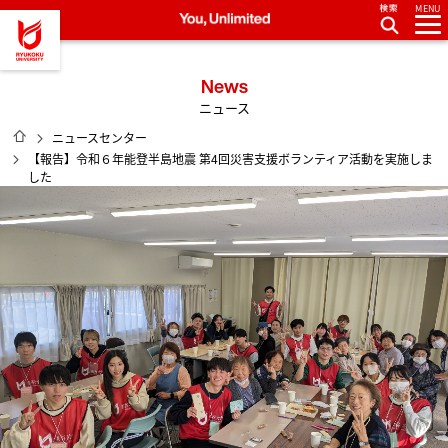
MENU
龍谷大学 You, Unlimited
News
ニュース
HOME
ニュースセンター
【報告】令和６年能登半島地震 第4回災害支援ボランティア活動を実施しま
した