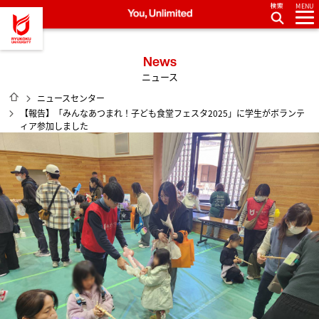
MENU
龍谷大学 You, Unlimited
News
ニュース
HOME
ニュースセンター
【報告】「みんなあつまれ！子ども食堂フェスタ2025」に学生がボランテ
ィア参加しました