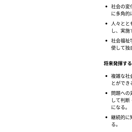
社会の変
に多角的
人々とと
し、実施
社会福祉
使して独
将来発揮する
複雑な社
とができ
問題への
して判断
になる。
継続的に
る。