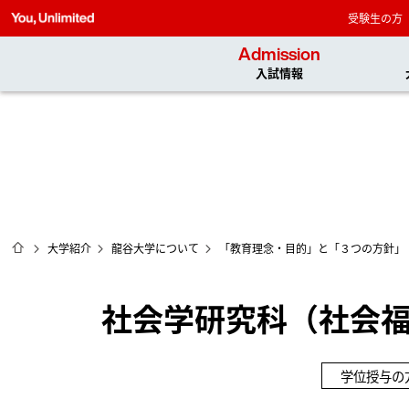
受験生の方
Admission
入試情報
ホーム
大学紹介
龍谷大学について
「教育理念・目的」と「３つの方針」
社会学研究科（社会
学位授与の