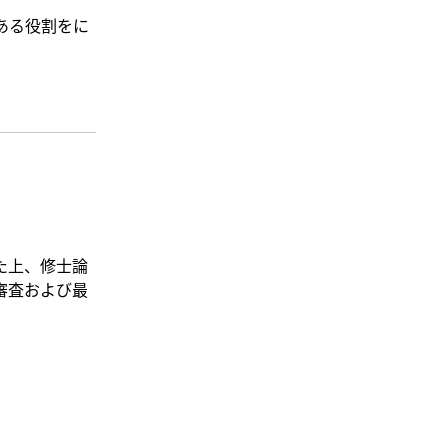
ある役割をに
た上、修士論
審査および最