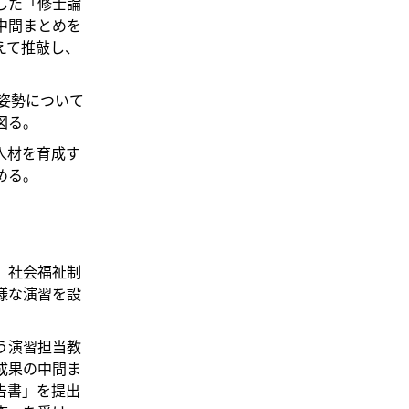
した「修士論
中間まとめを
えて推敲し、
姿勢について
図る。
人材を育成す
める。
、社会福祉制
様な演習を設
う演習担当教
成果の中間ま
告書」を提出