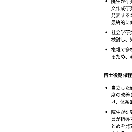
院生が研
文作成研
発表する
最終的に
社会学研
検討し、
複雑で多
るため、
博士後期課程
自立した
度の改善
け、体系
院生が研
員が指導
とめを発