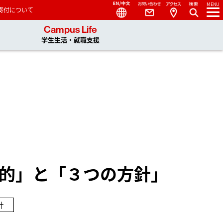
Language
Contact
Access
MENU
寄付について
 You, Unlimited
Campus Life
学生生活・就職支援
的」と「３つの方針」
針