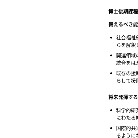
博士後期課程
備えるべき能
社会福祉
らを解釈
関連領域
統合をは
既存の援
らして援
将来発揮する
科学的研
にわたる
国際的共
るように