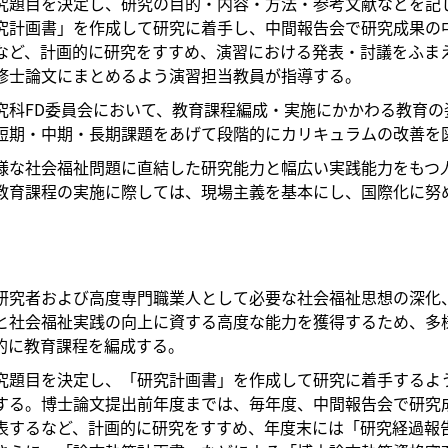
究題目を決定し、研究の目的・内容・方法・参考文献などを記
究計画書」を作成して研究に着手し、中間報告会で研究成果の
など、計画的に研究をすすめ、演習における発表・討議をふま
修士論文にまとめるよう演習担当教員が指導する。
究科FD委員会において、教育課程編成・実施にかかわる教育の
短期・中期・長期課題をあげて段階的にカリキュラムの改善を
様な社会福祉問題に直結した研究能力と幅広い実践能力をもつ
教育課程の実施に際しては、現場主義を基本にし、国際化に努
研究者および高度専門職業人として必要な社会福祉思想の深化
と社会福祉実践の向上に資する高度な能力を獲得するため、多
的に教育課程を編成する。
究題目を決定し、「研究計画書」を作成して研究に着手するよ
する。博士論文提出前年度までは、毎年度、中間報告会で研究
表するなど、計画的に研究をすすめ、年度末には「研究経過報