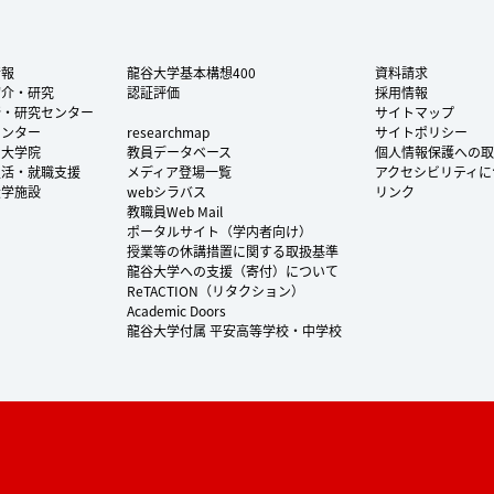
情報
龍谷大学基本構想400
資料請求
紹介・研究
認証評価
採用情報
所・研究センター
サイトマップ
センター
researchmap
サイトポリシー
・大学院
教員データベース
個人情報保護への取
生活・就職支援
メディア登場一覧
アクセシビリティに
大学施設
webシラバス
リンク
教職員Web Mail
ポータルサイト（学内者向け）
授業等の休講措置に関する取扱基準
龍谷大学への支援（寄付）について
ReTACTION（リタクション）
Academic Doors
龍谷大学付属 平安高等学校・中学校