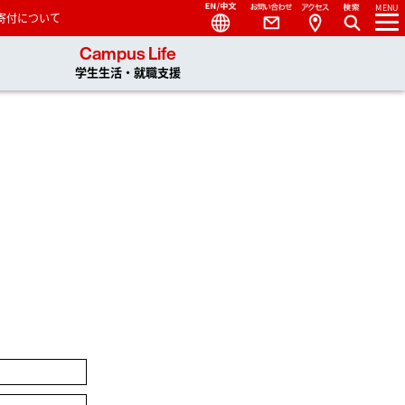
Language
Contact
Access
MENU
寄付について
 You, Unlimited
Campus Life
学生生活・就職支援