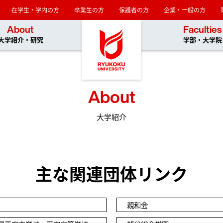
在学生・学内の方
卒業生の方
保護者の方
企業・一般の方
龍谷大学
About
Faculties
大学紹介・研究
学部・大学院
About
大学紹介
主な関連団体リンク
親和会