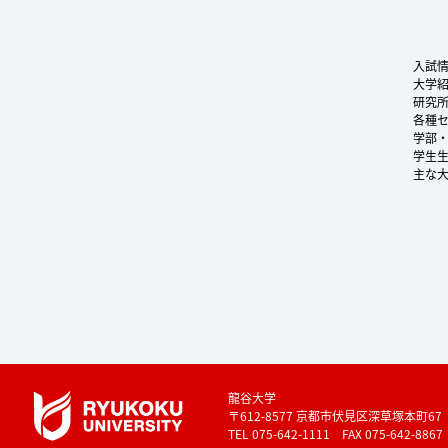
入試
大学
研究
各種
学部
学生
主な
龍谷大学
〒612-8577 京都市伏見区深草塚本町67
TEL 075-642-1111 FAX 075-642-8867