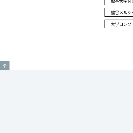
龍谷大学付
龍谷メルシ
大学コンソ
GO TO TOP