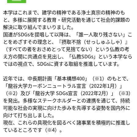
本学はこれまで、建学の精神である浄土真宗の精神のも
と、多様に展開する教育・研究活動を通じて社会的課題の
解決に取り組んでまいりました。
国連がSDGsを提唱して以降は、「誰一人取り残さない」こ
とをめざすその理念と、『摂取不捨（せっしゅふしゃ）』
（すべての者をおさめとって見捨てない）という仏教の考
え方の間に共通点を見出し、「仏教SDGs」という本学なら
ではの視点で、SDGsに資する取組を推進しています。
近年では、中長期計画「基本構想400」（※1）のもとで、
「龍谷大学カーボンニュートラル宣言（2022年1月）」
（※2）及び「龍谷大学 SDGs宣言（2022年2月）」（※3）
を発出。多様なステークホルダーとの連携を通じて、持続
可能な社会の実現に向けた歩みを先導する姿勢を国内外に
向けて打ち出しました。
現在、これらの具現化を図るべく諸事業を積極的に推進し
ているところです（※4）。