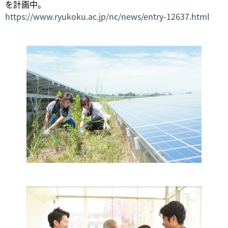
を計画中。
https://www.ryukoku.ac.jp/nc/news/entry-12637.html