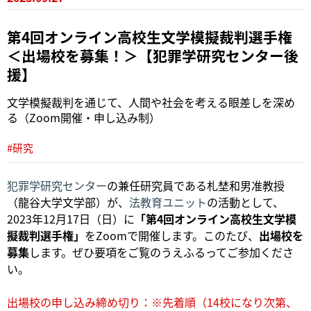
第4回オンライン高校生文学模擬裁判選手権
＜出場校を募集！＞【犯罪学研究センター後
援】
文学模擬裁判を通じて、人間や社会を考える眼差しを深め
る（Zoom開催・申し込み制）
#研究
犯罪学研究センター
の兼任研究員である札埜和男准教授
（龍谷大学文学部）が、
法教育ユニット
の活動として、
2023年12月17日（日）に
「第4回オンライン高校生文学模
擬裁判選手権」
をZoomで開催します。このたび、
出場校を
募集
します。ぜひ要項をご覧のうえふるってご参加くださ
い。
出場校の申し込み締め切り：※先着順（14校になり次第、