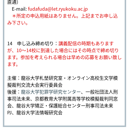
直通）
E-mail:
fudafuda@let.ryukoku.ac.jp
＊所定の申込用紙はありません。上記までお申し込
み下さい。
14 申し込み締め切り：
講義配信の時期もあります
が、10～14校に到達した場合にはその時点で締め切り
ます。参加を考えられる場合は早めの応募をお願い致し
ます。
主催：龍谷大学札埜研究室・オンライン高校生文学模
擬裁判交流大会実行委員会
後援：
龍谷大学犯罪学研究センター
、一般社団法人刑
事司法未来、京都教育大学附属高等学校模擬裁判同窓
会、龍谷大学矯正・保護総合センター刑事司法未来
PJ、龍谷大学法情報研究会