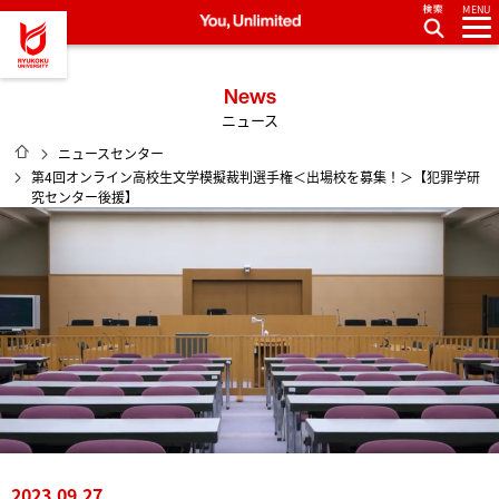
MENU
龍谷大学 You, Unlimited
News
ニュース
HOME
ニュースセンター
第4回オンライン高校生文学模擬裁判選手権＜出場校を募集！＞【犯罪学研
究センター後援】
2023.09.27