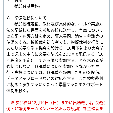
参加費は無料。
８ 準備活動について
参加校確定後、教材及び具体的なルールや実施方
法を記載した書面を参加各校に送付し、争点について
の立証・弁護方針を定め、証人尋問、論告・弁論等の
準備をする。模擬裁判初心者でも、模擬裁判を行うに
あたり必要な学ぶ機会を設ける。10月下旬より大会前
まで週末を中心に必要な講義をZOOMで配信する（10
回程度を予定）。できる限り参加することを求めるが
強制はしない。各講義について参加できなかった生
徒・高校については、各講義を録画したものを配信、
データアップロードなどの対応をする。また模擬裁判
に初めて参加するにあたって準備するためのサポート
体制を敷く。
※ 参加校は12月10日（日）までに出場選手名（検察
側・弁護側チームメンバー名および役割）を主催者ま