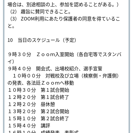
場合は、別途相談の上、参加を認めることがある。）
（2） 趣旨に賛同できること。
（3） ZOOM利用にあたり保護者の同意を得ているこ
と。
10 当日のスケジュール（予定）
９時３０分 Ｚｏｏｍ入室開始（各自宅等でスタンバ
イ）
９時４０分 開会式、出場校紹介、選手宣誓
１０時００分 対戦校及び立場（検察側・弁護側）
の発表、各法廷Ｚｏｏｍへ移動
１０時３０分 第１試合開始
１２時２０分 第１試合終了
１２時２０分 昼休憩
１３時２０分 第２試合開始
１５時１０分 第２試合終了
１５時４０分 講評
１６時１０分 成績発表、表彰式