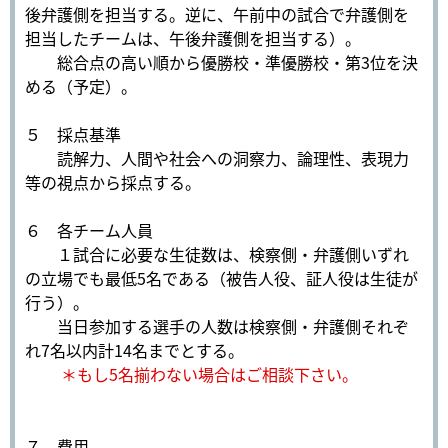
後弁護側を担当する。逆に、午前中の試合で弁護側を
担当したチームは、午後弁護側を担当する）。
総合点の高い順から優勝校・準優勝校・第3位を決
める（予定）。
５ 採点基準
読解力、人間や社会への洞察力、論理性、表現力
等の視点から採点する。
６ 各チーム人員
１試合に必要な生徒数は、検察側・弁護側いずれ
の立場でも最低5名である（被告人役、証人役は生徒が
行う）。
当日参加する選手の人数は検察側・弁護側それぞ
れ7名以内計14名までとする。
＊もし5名揃わない場合はご相談下さい。
７ 費用