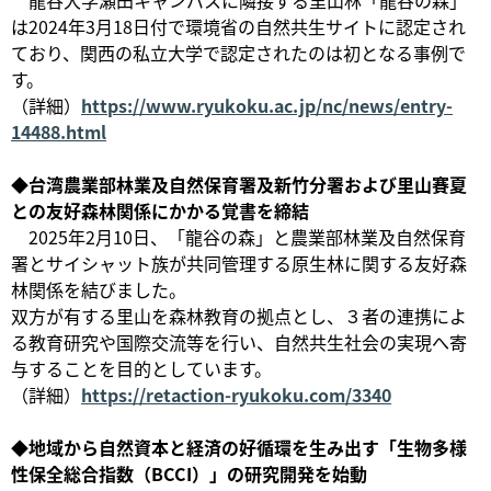
龍谷大学瀬田キャンパスに隣接する里山林「龍谷の森」
は2024年3月18日付で環境省の自然共生サイトに認定され
ており、関西の私立大学で認定されたのは初となる事例で
す。
（詳細）
https://www.ryukoku.ac.jp/nc/news/entry-
14488.html
◆台湾農業部林業及自然保育署及新竹分署および里山賽夏
との友好森林関係にかかる覚書を締結
2025年2月10日、「龍谷の森」と農業部林業及自然保育
署とサイシャット族が共同管理する原生林に関する友好森
林関係を結びました。
双方が有する里山を森林教育の拠点とし、３者の連携によ
る教育研究や国際交流等を行い、自然共生社会の実現へ寄
与することを目的としています。
（詳細）
https://retaction-ryukoku.com/3340
◆地域から自然資本と経済の好循環を生み出す「生物多様
性保全総合指数（BCCI）」の研究開発を始動