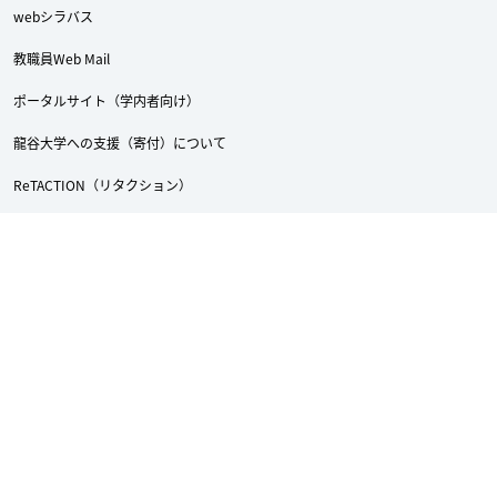
webシラバス
教職員Web Mail
ポータルサイト（学内者向け）
龍谷大学への支援（寄付）について
ReTACTION（リタクション）
Academic Doors
龍谷大学付属 平安高等学校・中学校
採用情報
サイトマップ
サイトポリシー
個人情報保護への取り組み
アクセシビリティについて