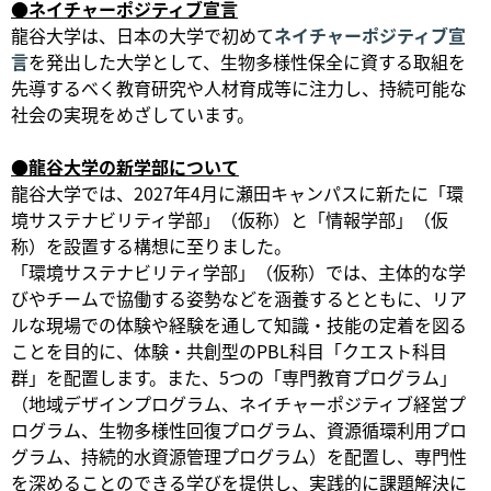
●ネイチャーポジティブ宣言
龍谷大学は、日本の大学で初めて
ネイチャーポジティブ宣
言
を発出した大学として、生物多様性保全に資する取組を
先導するべく教育研究や人材育成等に注力し、持続可能な
社会の実現をめざしています。
●龍谷大学の新学部について
龍谷大学では、2027年4月に瀬田キャンパスに新たに「環
境サステナビリティ学部」（仮称）と「情報学部」（仮
称）を設置する構想に至りました。
「環境サステナビリティ学部」（仮称）では、主体的な学
びやチームで協働する姿勢などを涵養するとともに、リア
ルな現場での体験や経験を通して知識・技能の定着を図る
ことを目的に、体験・共創型のPBL科目「クエスト科目
群」を配置します。また、5つの「専門教育プログラム」
（地域デザインプログラム、ネイチャーポジティブ経営プ
ログラム、生物多様性回復プログラム、資源循環利用プロ
グラム、持続的水資源管理プログラム）を配置し、専門性
を深めることのできる学びを提供し、実践的に課題解決に