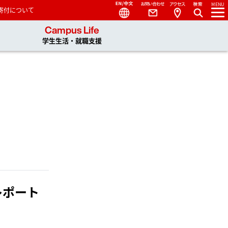
Language
Contact
Access
MENU
寄付について
 You, Unlimited
Campus Life
学生生活・就職支援
レポート