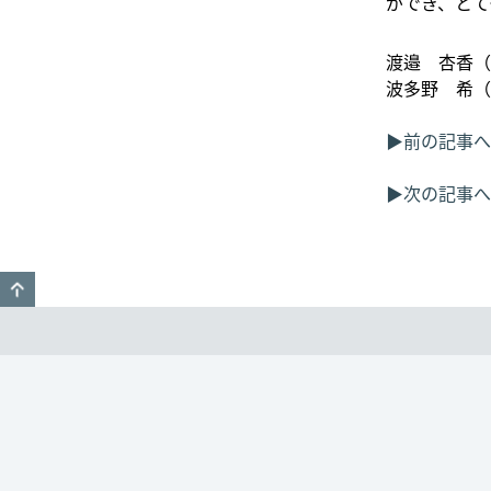
ができ、とて
渡邉 杏香（
波多野 希（
▶前の記事へ
▶次の記事へ
GO TO TOP