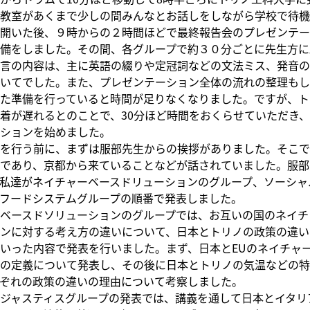
教室があくまで少しの間みんなとお話しをしながら学校で待機
開いた後、９時からの２時間ほどで最終報告会のプレゼンテー
備をしました。その間、各グループで約３０分ごとに先生方に
言の内容は、主に英語の綴りや定冠詞などの文法ミス、発音の
いてでした。また、プレゼンテーション全体の流れの整理もし
た準備を行っていると時間が足りなくなりました。ですが、ト
着が遅れるとのことで、30分ほど時間をおくらせていただき、
ションを始めました。
を行う前に、まずは服部先生からの挨拶がありました。そこで
であり、京都から来ていることなどが話されていました。服部
私達がネイチャーベースドリューションのグループ、ソーシャ
フードシステムグループの順番で発表しました。
ベースドソリューションのグループでは、お互いの国のネイチ
ンに対する考え方の違いについて、日本とトリノの政策の違い
いった内容で発表を行いました。まず、日本とEUのネイチャ
の定義について発表し、その後に日本とトリノの気温などの特
れぞれの政策の違いの理由について考察しました。
ジャスティスグループの発表では、講義を通して日本とイタリ