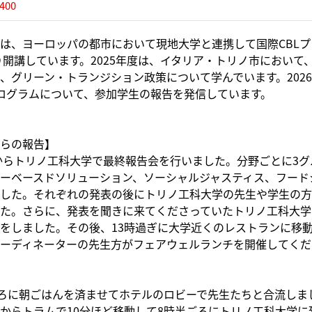
400
、ヨーロッパの都市において現地大学と連携して国際CBLプ
より開講しています。2025年度は、イタリア・トリノ市において
、グリーン・トランジション政策について学んでいます。2026
ログラムについて、参加学生の報告を発信しています。
）
らの報告】
からトリノ工科大学で最終報告会を行いました。分野ごとに3グ
ーベースドソリューション、ソーシャルジャスティス、フード
した。それぞれの発表の後にトリノ工科大学の先生や学生の方
た。さらに、発表を聞きに来てくださっていたトリノ工科大学
をしました。その後、13時過ぎに大学近くのレストランに移
ーディネーターの先生方がフェアウェルランチを開催してくだ
ろに朝ごはんを済ませてホテルのロビーで先生たちと合流しま
からトラムで10分ほど移動して8時半ごろにトリノ工科大学に