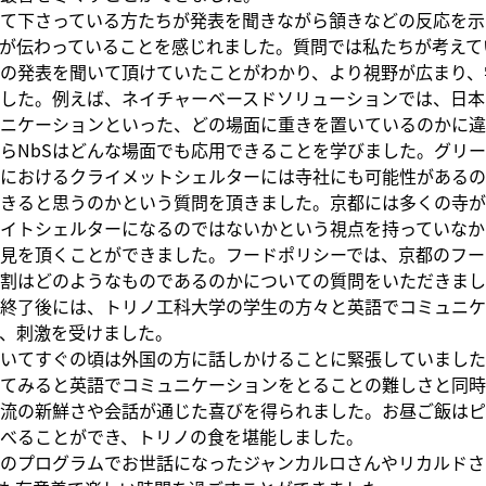
て下さっている方たちが発表を聞きながら頷きなどの反応を示
が伝わっていることを感じれました。質問では私たちが考えて
の発表を聞いて頂けていたことがわかり、より視野が広まり、
した。例えば、ネイチャーベースドソリューションでは、日本
ニケーションといった、どの場面に重きを置いているのかに違
らNbSはどんな場面でも応用できることを学びました。グリー
におけるクライメットシェルターには寺社にも可能性があるの
きると思うのかという質問を頂きました。京都には多くの寺が
イトシェルターになるのではないかという視点を持っていなか
見を頂くことができました。フードポリシーでは、京都のフー
割はどのようなものであるのかについての質問をいただきまし
終了後には、トリノ工科大学の学生の方々と英語でコミュニケ
、刺激を受けました。
いてすぐの頃は外国の方に話しかけることに緊張していました
てみると英語でコミュニケーションをとることの難しさと同時
流の新鮮さや会話が通じた喜びを得られました。お昼ご飯はピ
べることができ、トリノの食を堪能しました。
のプログラムでお世話になったジャンカルロさんやリカルドさ