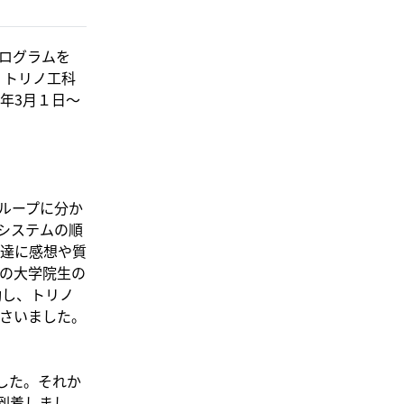
ログラムを
、トリノ工科
年3月１日～
ループに分か
システムの順
達に感想や質
の大学院生の
動し、トリノ
さいました。
した。それか
到着しまし