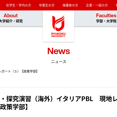
在学生・学内の方
卒業生の方
保護者の方
企業・一般の方
龍谷大学
About
Faculties
大学紹介・研究
学部・大学院
News
ニュース
レポート（５）【政策学部】
・探究演習（海外）イタリアPBL 現地
政策学部】