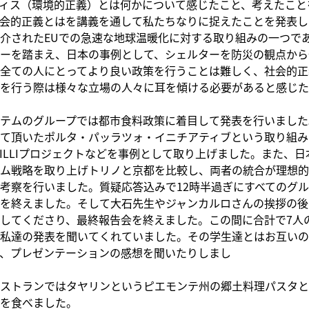
ィス（環境的正義）とは何かについて感じたこと、考えたこと
会的正義とはを講義を通して私たちなりに捉えたことを発表し
介されたEUでの急速な地球温暖化に対する取り組みの一つで
ーを踏まえ、日本の事例として、シェルターを防災の観点から
全ての人にとってより良い政策を行うことは難しく、社会的正
を行う際は様々な立場の人々に耳を傾ける必要があると感じた
テムのグループでは都市食料政策に着目して発表を行いました
て頂いたポルタ・パッラツォ・イニチアティブという取り組み
SILLIプロジェクトなどを事例として取り上げました。また、
ム戦略を取り上げトリノと京都を比較し、両者の統合が理想的
考察を行いました。質疑応答込みで12時半過ぎにすべてのグ
を終えました。そして大石先生やジャンカルロさんの挨拶の後
してくださり、最終報告会を終えました。この間に合計で7人
私達の発表を聞いてくれていました。その学生達とはお互いの
、プレゼンテーションの感想を聞いたりしまし
た
ストランではタヤリンというピエモンテ州の郷土料理パスタと
を食べました。