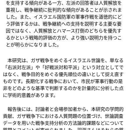
を支持する傾向がある一方、左派の回答者は人質解放を
重視し、戦争継続に批判的な傾向があることが示されま
した。また、イスラエル国防軍の軍事作戦を道徳的にど
う評価するかは、戦争継続への支持を説明する主要な要
因ではなく、人質解放とハマース打倒のどちらを優先す
るかという戦略的評価の方が、より強い説明力を持つこ
とが明らかになりました。
本研究は、ガザ戦争をめぐるイスラエル世論を、単なる
「右派対左派」や「好戦派対和平派」という対立としてで
はなく、戦争目的をめぐる優先順位の違いとして捉え直す
ものです。長期化する戦争において、市民が軍事行動の是
非をどのような基準で判断するのかを計量的に分析した点
に学術的意義があります。
報告後には、討論者と会場参加者から、本研究の学問的
貢献、ガザ戦争下における人質問題の位置づけ、世論調査
データを用いた戦争支持分析の方法論的課題などについて
質問とコメントが寄せられました。羽渕さんはそれらの質