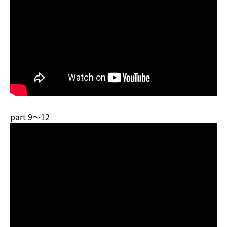
part 9～12