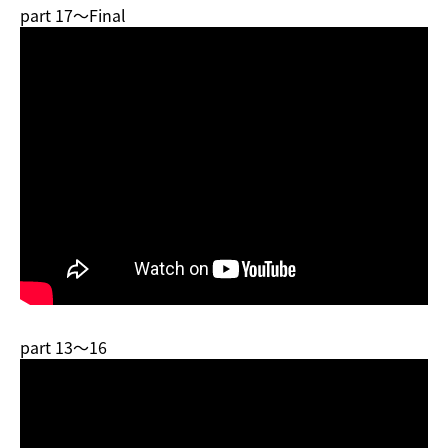
part 17～Final
part 13～16