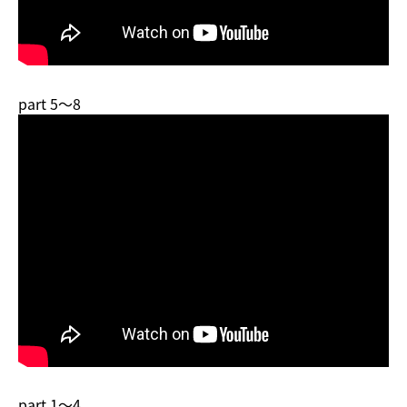
part 5～8
part 1～4