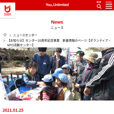
MENU
龍谷大学 You, Unlimited
News
ニュース
HOME
ニュースセンター
【お知らせ】センター20周年記念事業 新着情報のページ【ボランティア・
NPO活動センター】
2021.01.25