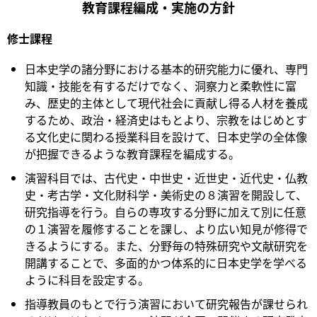
教育課程編成・実施の方針
修士課程
日本史学の諸分野における基本的研究能力に優れ、専門
知識・技能を有するだけでなく、洞察力と柔軟性に富
み、歴史的主体として現代社会に貢献し得る人材を養成
するため、政治・経済史はもとより、宗教をはじめとす
る文化史に関わる授業科目を設けて、日本史学の全体像
が把握できるような教育課程を編成する。
演習科目では、古代史・中世史・近世史・近代史・仏教
史・考古学・文化財科学・美術史の８演習を開設して、
研究指導を行う。自らの専攻する分野に加えて別に任意
の１演習を履修することを課し、より広い知見が修得で
きるようにする。また、分野毎の特殊研究や文献研究を
開講することで、多面的かつ体系的に日本史学を学べる
ように科目を設定する。
指導教員のもとで行う演習において研究報告が課せられ