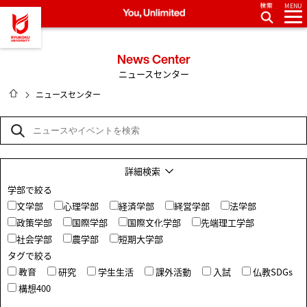
MENU
龍谷大学 You, Unlimited
News Center
ニュースセンター
HOME
ニュースセンター
詳細検索
学部で絞る
文学部
心理学部
経済学部
経営学部
法学部
政策学部
国際学部
国際文化学部
先端理工学部
社会学部
農学部
短期大学部
タグで絞る
教育
研究
学生生活
課外活動
入試
仏教SDGs
構想400