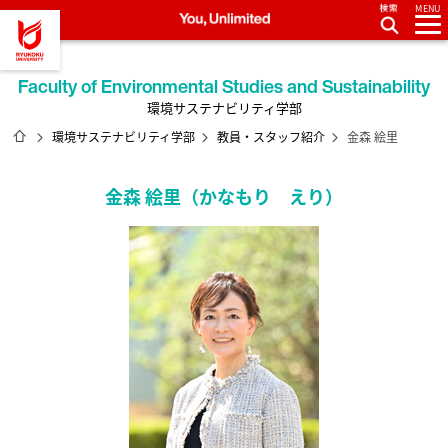
MENU
龍谷大学 You, Unlimited
Faculty of Environmental Studies and Sustainability
環境サステナビリティ学部
ホーム
環境サステナビリティ学部
教員・スタッフ紹介
金森 絵里
金森 絵里（かなもり えり）