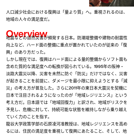
在学生学内の方
卒業生の方
arrow_forward_ios
arrow_forward_ios
人口減少社会における復興は「量より質」へ。重視されるのは、
保護者の方
企業・一般の方
arrow_forward_ios
arrow_forward_ios
地域の人々の満足度だ。
Overview
寄付について
arrow_forward_ios
地震などの自然災害が頻発する日本。防潮堤整備や建物の耐震性
向上など、ハード面の整備に重点が置かれていたのが従来の「復
興」のあり方だった。
日本語
English
中文
しかし現在では、復興はハード面による量的整備からソフト面も
含めた質的な満足度への転換が図られている。1995年の阪神・
淡路大震災以降、災害を未然に防ぐ「防災」だけではなく、災害
が起きることを前提に、ダメージを最小限に抑えようとする「減
災」の考え方が普及した。さらに2011年の東日本大震災を契機に
日本で注目されるようになったのが「地域レジリエンス」という
考え方だ。日本語では「地域回復力」と訳され、地域がリスクを
予見し、危機に対して、持続可能な状態を維持しながら乗り越え
ていく力のことを指す。
龍谷大学政策学部の石原凌河准教授は、地域レジリエンスを高め
るには、住民の満足度を重視して復興にあたること、そして、地