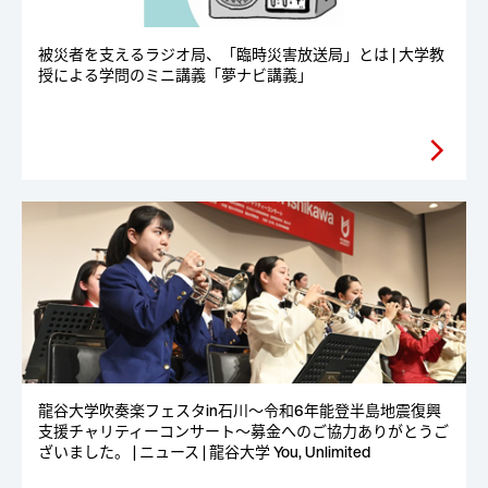
被災者を支えるラジオ局、「臨時災害放送局」とは | 大学教
授による学問のミニ講義「夢ナビ講義」
arrow_forward_ios
龍谷大学吹奏楽フェスタin石川～令和6年能登半島地震復興
支援チャリティーコンサート～募金へのご協力ありがとうご
ざいました。 | ニュース | 龍谷大学 You, Unlimited