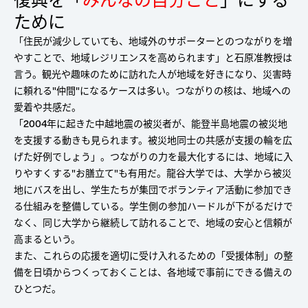
ために
「住民が減少していても、地域外のサポーターとのつながりを増
やすことで、地域レジリエンスを高められます」と石原准教授は
言う。観光や趣味のために訪れた人が地域を好きになり、災害時
に頼れる"仲間"になるケースは多い。つながりの核は、地域への
愛着や共感だ。
「2004年に起きた中越地震の被災者が、能登半島地震の被災地
を支援する動きも見られます。被災地同士の共感が支援の輪を広
げた好例でしょう」。つながりの力を最大化するには、地域に入
りやすくする"お膳立て"も有用だ。龍谷大学では、大学から被災
地にバスを出し、学生たちが集団でボランティア活動に参加でき
る仕組みを整備している。学生側の参加ハードルが下がるだけで
なく、同じ大学から継続して訪れることで、地域の安心と信頼が
高まるという。
また、これらの応援を適切に受け入れるための「受援体制」の整
備を日頃からつくっておくことは、各地域で事前にできる備えの
ひとつだ。