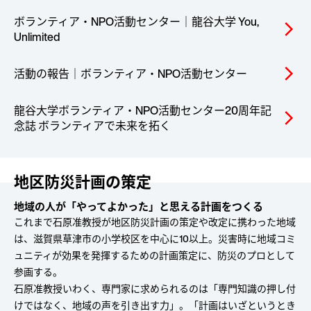
ボランティア・NPO活動センター｜龍谷大学 You,
arrow_forward_ios
Unlimited
活動の報告｜ボランティア・NPO活動センター
arrow_forward_ios
龍谷大学ボランティア・NPO活動センター20周年記
arrow_forward_ios
念誌 ボランティアで未来を拓く
地区防災計画の策定
地域の人が「やってよかった」と思える計画をつくる
これまで石原准教授が地区防災計画の策定や改定に携わった地域
は、滋賀県草津市の小学校区を中心に10以上。災害時に地域コミ
ュニティが効果を発揮するための計画策定に、防災のプロとして
参画する。
石原准教授いわく、専門家に求められるのは「専門知識の押し付
けではなく、地域の声を引き出す力」。「計画はいざというとき