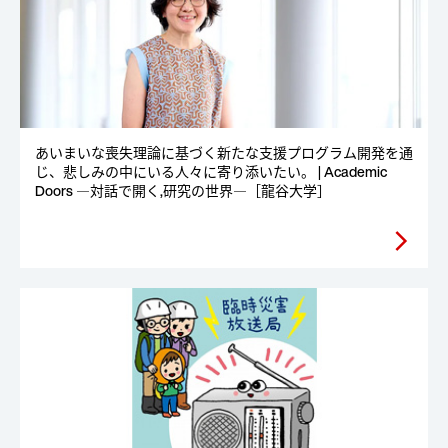
あいまいな喪失理論に基づく新たな支援プログラム開発を通
じ、悲しみの中にいる人々に寄り添いたい。 | Academic
Doors ―対話で開く,研究の世界―［龍谷大学］
arrow_forward_ios