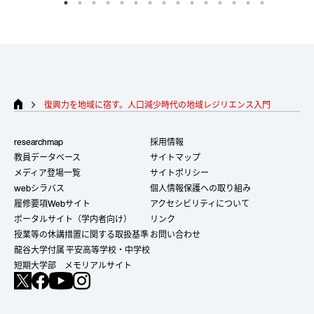
とは、地価の高騰や地域コミュニティ
がちな社会に対し
の変質によって地域が「住めないま
その限界と見えな
ち」へと変容することであり、結果と
門家任せを超え、
して起きるのは、
子育て世代をはじめ
を取り戻す必要性
とする新しい世代の流出であり、市民
解決を再考する視
が生活するための基盤の消失だ。
復興力を地域に宿す。人口減少時代の地域レジリエンス入門
15
14
researchmap
採用情報
arrow_forward_ios
Vol.
July 2026
Vol.
May 2
教員データベース
サイトマップ
メディア登場一覧
サイトポリシー
webシラバス
個人情報保護への取り組み
履修要項Webサイト
アクセシビリティについて
ポータルサイト（学内者向け）
リンク
授業等の休講措置に関する取扱基準
お問い合わせ
龍谷大学付属 平安高等学校・中学校
短期大学部 メモリアルサイト