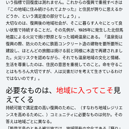
いう指標で回復度は測れません。これからの復興で重視すべきは
『この地域に住み続けられてよかった』と住民が誇りに思えるか
どうか、という満足度の部分でしょう」。
大切なのは、復興後の地域社会が、そこに暮らす人々にとって良
い状態で持続することだ。その先例が、1925年に発生した北但馬
地震による火災で焼け野原となった城崎温泉にある。「温泉街は
復興の際、防火のために鉄筋コンクリート造の建物を要所要所に
建設し、ほとんどの旅館は焼ける前と同様に木造で再建されまし
た。火災リスクを認めながら、それでも温泉地域の文化と情緒、
生活を尊重したのは、住民の意思を重視してのこと。命を守るこ
とはもちろん大切ですが、人は災害だけを考えて生きているわけ
ではないのです」。
必要なものは、
地域に入ってこそ
見
えてくる
持続可能で満足度の高い復興のために、（すなわち地域レジリエ
ンスを高めるために、）コミュニティに必要なものは何か。その
答えは地域ごとに異なる。
「能登半島のとある被災地では、地域固有の文化である『祭り』