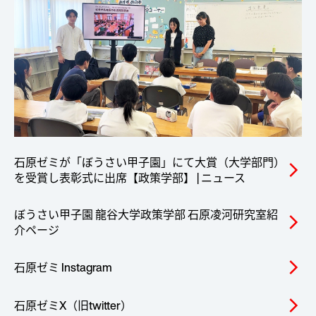
石原ゼミが「ぼうさい甲子園」にて大賞（大学部門）
arrow_forward_ios
を受賞し表彰式に出席【政策学部】 | ニュース
ぼうさい甲子園 龍谷大学政策学部 石原凌河研究室紹
arrow_forward_ios
介ページ
石原ゼミ Instagram
arrow_forward_ios
石原ゼミX（旧twitter）
arrow_forward_ios