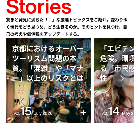
Stories
驚きと発見に満ちた「！」な厳選トピックスをご紹介。変わりゆ
く現代をどう見つめ、どう生きるのか。そのヒントを見つけ、自
己の考えや価値観をアップデートする。
京都におけるオーバー
「エビデ
ツーリズム問題の本
危険。環
質。「混雑」や「マナ
る「市民
ー」以上のリスクとは
性
15
14
+
Vol.
July 2026
Vol.
May 2
京都におけるオーバーツーリズム問題
数値化されたエビ