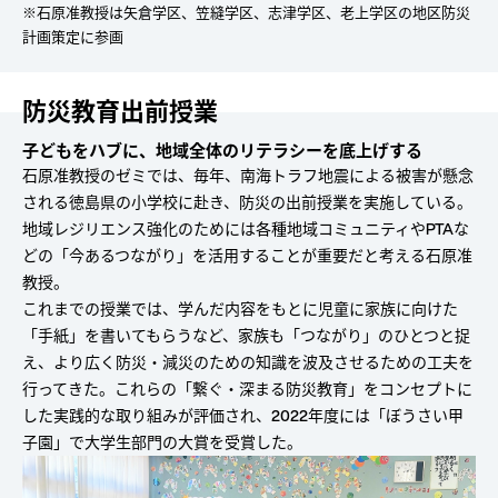
※石原准教授は矢倉学区、笠縫学区、志津学区、老上学区の地区防災
計画策定に参画
防災教育出前授業
子どもをハブに、地域全体のリテラシーを底上げする
石原准教授のゼミでは、毎年、南海トラフ地震による被害が懸念
される徳島県の小学校に赴き、防災の出前授業を実施している。
地域レジリエンス強化のためには各種地域コミュニティやPTAな
どの「今あるつながり」を活用することが重要だと考える石原准
教授。
これまでの授業では、学んだ内容をもとに児童に家族に向けた
「手紙」を書いてもらうなど、家族も「つながり」のひとつと捉
え、より広く防災・減災のための知識を波及させるための工夫を
行ってきた。これらの「繋ぐ・深まる防災教育」をコンセプトに
した実践的な取り組みが評価され、2022年度には「ぼうさい甲
子園」で大学生部門の大賞を受賞した。