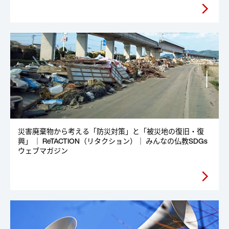
arrow_forward_ios
災害廃棄物から考える「防災対策」と「被災地の復旧・復
興」 ｜ ReTACTION（リタクション）｜ みんなの仏教SDGs
ウェブマガジン
arrow_forward_ios