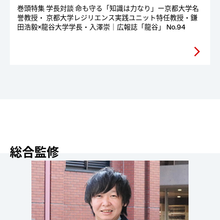
巻頭特集 学長対談 命も守る「知識は力なり」ー京都大学名
誉教授・ 京都大学レジリエンス実践ユニット特任教授・鎌
田浩毅×龍谷大学学長・入澤崇｜広報誌「龍谷」 No.94
arrow_forward_ios
総合監修