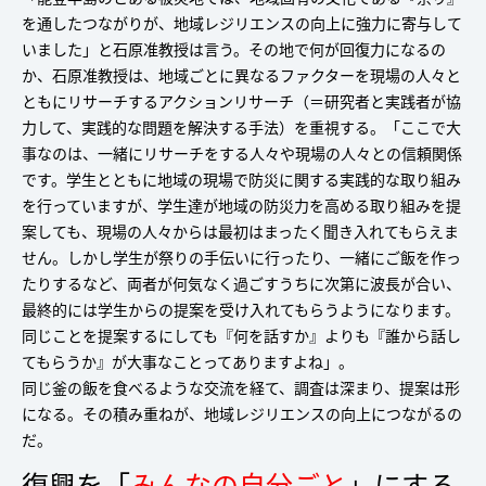
を通したつながりが、地域レジリエンスの向上に強力に寄与して
いました」と石原准教授は言う。その地で何が回復力になるの
か、石原准教授は、地域ごとに異なるファクターを現場の人々と
ともにリサーチするアクションリサーチ（＝研究者と実践者が協
力して、実践的な問題を解決する手法）を重視する。「ここで大
事なのは、一緒にリサーチをする人々や現場の人々との信頼関係
です。学生とともに地域の現場で防災に関する実践的な取り組み
を行っていますが、学生達が地域の防災力を高める取り組みを提
案しても、現場の人々からは最初はまったく聞き入れてもらえま
せん。しかし学生が祭りの手伝いに行ったり、一緒にご飯を作っ
たりするなど、両者が何気なく過ごすうちに次第に波長が合い、
最終的には学生からの提案を受け入れてもらうようになります。
同じことを提案するにしても『何を話すか』よりも『誰から話し
てもらうか』が大事なことってありますよね」。
同じ釜の飯を食べるような交流を経て、調査は深まり、提案は形
になる。その積み重ねが、地域レジリエンスの向上につながるの
だ。
復興を「
みんなの自分ごと
」にする