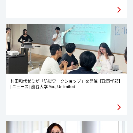
arrow_forward_ios
村田和代ゼミが「防災ワークショップ」を開催【政策学部】
| ニュース | 龍谷大学 You, Unlimited
arrow_forward_ios