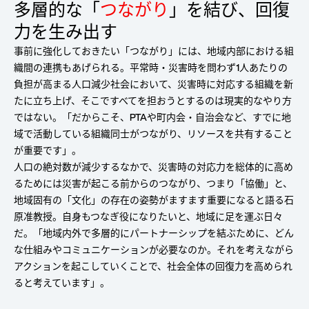
多層的な「
つながり
」を結び、回復
力を生み出す
事前に強化しておきたい「つながり」には、地域内部における組
織間の連携もあげられる。平常時・災害時を問わず1人あたりの
負担が高まる人口減少社会において、災害時に対応する組織を新
たに立ち上げ、そこですべてを担おうとするのは現実的なやり方
ではない。「だからこそ、PTAや町内会・自治会など、すでに地
域で活動している組織同士がつながり、リソースを共有すること
が重要です」。
人口の絶対数が減少するなかで、災害時の対応力を総体的に高め
るためには災害が起こる前からのつながり、つまり「協働」と、
地域固有の「文化」の存在の姿勢がますます重要になると語る石
原准教授。自身もつなぎ役になりたいと、地域に足を運ぶ日々
だ。「地域内外で多層的にパートナーシップを結ぶために、どん
な仕組みやコミュニケーションが必要なのか。それを考えながら
アクションを起こしていくことで、社会全体の回復力を高められ
ると考えています」。