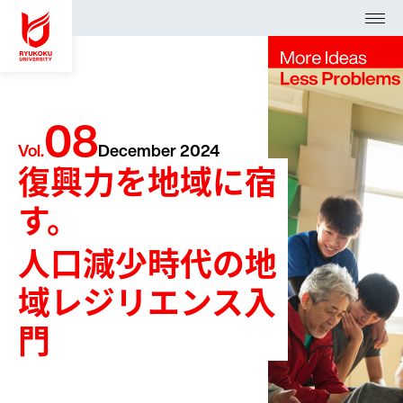
アク
資料請
検
セス
求
索
08
Vol.
December 2024
入試・オープンキャンパス
復興力を地域に宿
学部・大学院
す。
大学紹介・研究
人口減少時代の地
学生生活・就職支援
域レジリエンス入
門
ニュースセンター
arrow_forward_ios
受験生の方
arrow_forward_ios