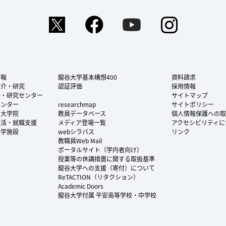
Twitter
Facebook
YouTube
Instag
情報
龍谷大学基本構想400
資料請求
紹介・研究
認証評価
採用情報
所・研究センター
サイトマップ
センター
researchmap
サイトポリシー
・大学院
教員データベース
個人情報保護への取
生活・就職支援
メディア登場一覧
アクセシビリティに
大学施設
webシラバス
リンク
教職員Web Mail
ポータルサイト（学内者向け）
授業等の休講措置に関する取扱基準
龍谷大学への支援（寄付）について
ReTACTION（リタクション）
Academic Doors
龍谷大学付属 平安高等学校・中学校