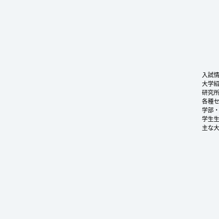
入試
大学
研究
各種
学部
学生
主な