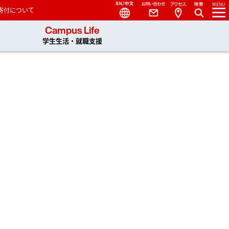
Language
Contact
Access
MENU
寄付について
 You, Unlimited
Campus Life
学生生活・就職支援