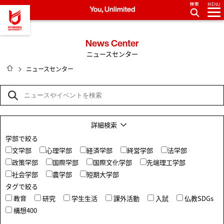
MENU
龍谷大学 You, Unlimited
News Center
ニュースセンター
HOME
ニュースセンター
詳細検索
学部で絞る
文学部
心理学部
経済学部
経営学部
法学部
政策学部
国際学部
国際文化学部
先端理工学部
社会学部
農学部
短期大学部
タグで絞る
教育
研究
学生生活
課外活動
入試
仏教SDGs
構想400