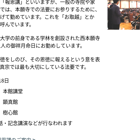
「報恩講」といいますが、一般の寺院や家
では、本願寺での法要にお参りするために、
げて勤めています。これを「お取越」とか
呼んでいます。
大学の前身である学林を創設された西本願寺
上人の御祥月命日にお勤めしています。
徳をしのび、その恩徳に報えるという意を表
真宗では最も大切にしている法要です。
18日
 本館講堂
 顕真館
 樹心館
話・記念講演などが行なわれます
 報恩講のご案内