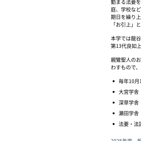
勤まる法要を
庭、学校など
期日を繰り上
「お引上」と
本学では龍谷
第13代良如
親鸞聖人のお
わすもので、
毎年10月
大宮学舎
深草学舎
瀬田学舎
法要・法
2025年度