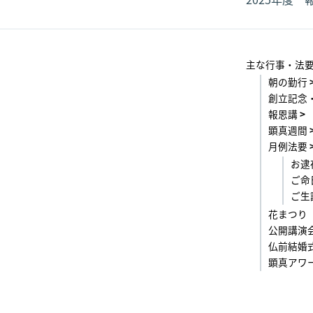
主な行事・法
朝の勤行
創立記念
報恩講
顕真週間
月例法要
お逮
ご命
ご生
花まつり
公開講演
仏前結婚
顕真アワ