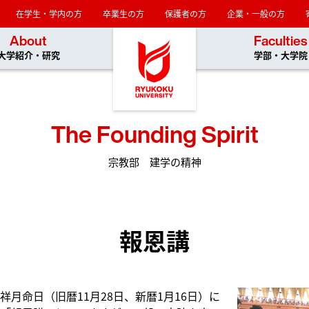
在学生・学内の方
卒業生の方
保護者の方
企業・一般の方
龍谷大学
About
Faculties
大学紹介・研究
学部・大学院
The Founding Spirit
宗教部 建学の精神
報恩講
祥月命日（旧暦11月28日、新暦1月16日）に