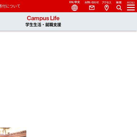
Language
Contact
Access
MENU
寄付について
 You, Unlimited
Campus Life
学生生活・就職支援