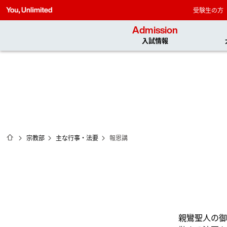
受験生の方
Admission
入試情報
ホーム
宗教部
主な行事・法要
報恩講
親鸞聖人の御