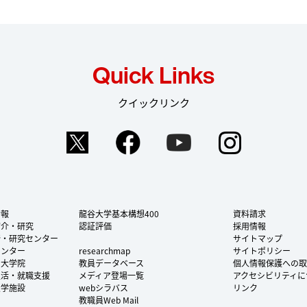
Quick Links
クイックリンク
Twitter
Facebook
YouTube
Instag
情報
龍谷大学基本構想400
資料請求
紹介・研究
認証評価
採用情報
所・研究センター
サイトマップ
センター
researchmap
サイトポリシー
・大学院
教員データベース
個人情報保護への取
生活・就職支援
メディア登場一覧
アクセシビリティに
大学施設
webシラバス
リンク
教職員Web Mail