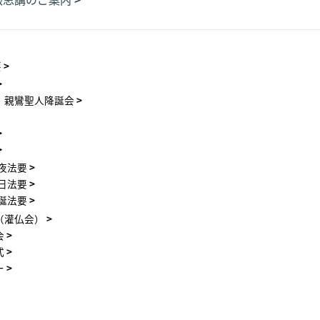
要
・親鸞聖人降誕会
夜法要
日法要
誕法要
（灌仏会）
会
式
ー