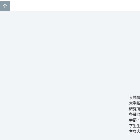
GO TO TOP
入試
大学
研究
各種
学部
学生
主な