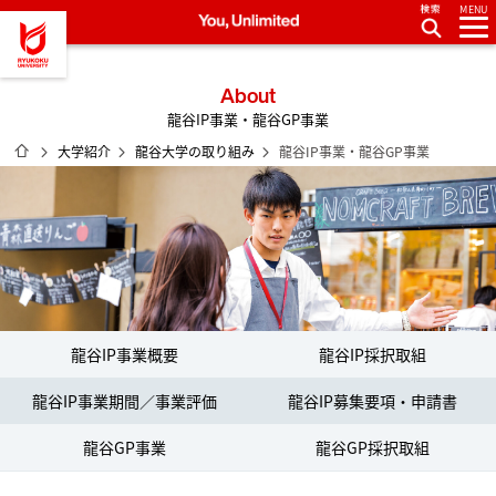
MENU
龍谷大学 You, Unlimited
About
龍谷IP事業・龍谷GP事業
ホーム
大学紹介
龍谷大学の取り組み
龍谷IP事業・龍谷GP事業
龍谷IP事業概要
龍谷IP採択取組
龍谷IP事業期間／事業評価
龍谷IP募集要項・申請書
龍谷GP事業
龍谷GP採択取組