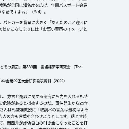
戦略が全国に知名度を広げ、年間パスポート会員
うな話ですよね」（※4）。
。パトカーを背景に大きく「あんたのこと迎えに
の使いこなしぶりには「お堅い警察のイメージと
。
その周辺』第339回 言語経済学研究会 （The
学会第29回大会研究発表資料（2022）
し、方言と冤罪に関する研究にも力を入れる札埜
む危険があると指摘するのだ。事件発生から25年
悦子さんは札埜准教授に「取調べの言葉は最初はよそ
告人の方も言葉を合わせようとします。落とす時
て、関西弁が虚偽自白の引き金になったことを打