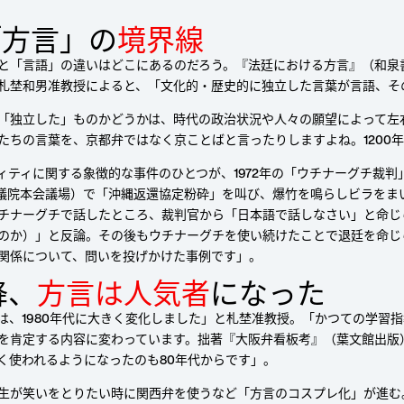
「⽅⾔」の
境界線
English
と「言語」の違いはどこにあるのだろう。『法廷における方言』（和泉
札埜和男准教授によると、「文化的・歴史的に独立した言葉が言語、そ
「独立した」ものかどうかは、時代の政治状況や人々の願望によって左
たちの言葉を、京都弁ではなく京ことばと言ったりしますよね。1200
ィティに関する象徴的な事件のひとつが、1972年の「ウチナーグチ裁
（衆議院本会議場）で「沖縄返還協定粉砕」を叫び、爆竹を鳴らしビラを
チナーグチで話したところ、裁判官から「日本語で話しなさい」と命じ
のか）」と反論。その後もウチナーグチを使い続けたことで退廷を命じ
関係について、問いを投げかけた事例です」。
降、
⽅⾔は⼈気者
になった
は、1980年代に大きく変化しました」と札埜准教授。「かつての学習
を肯定する内容に変わっています。拙著『大阪弁看板考』（葉文館出版
く使われるようになったのも80年代からです」。
生が笑いをとりたい時に関西弁を使うなど「方言のコスプレ化」が進む。