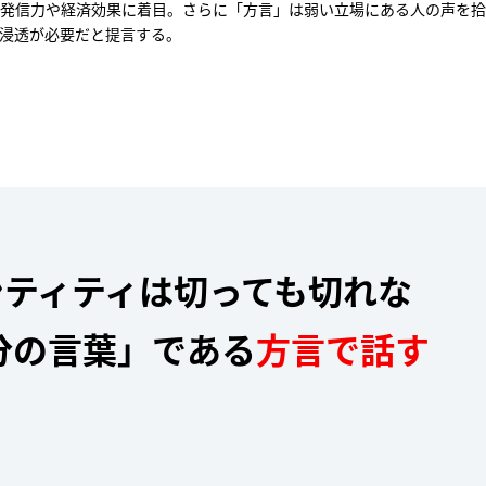
アジア・アフリカ総合研究
発信力や経済効果に着目。さらに「方言」は弱い立場にある人の声を拾
浸透が必要だと提言する。
共通コース
arrow_forward_ios
センター
arrow_forward_ios
教育センター
arrow_forward_ios
生別科
arrow_forward_ios
arrow_forward_ios
卒業生の方
員紹介
arrow_forward_ios
修制度
arrow_forward_ios
目等履修制度
arrow_forward_ios
arrow_forward_ios
企業・一般の方
課程
arrow_forward_ios
ティティは切っても切れな
分の⾔葉」である
⽅⾔で話す