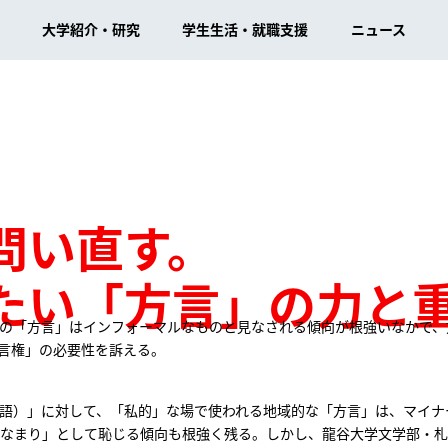
大学紹介・研究
学生生活・就職支援
ニュース
資料請求
試 トップ
部
長紹介
生生活インデックス
大学院
情報公表・大学評価
大学MOVIEサイト
学部
長挨拶
生支援概要
文学研究科
情報公表（基礎データ）
arrow_forward_ios
arrow_forward_ios
arrow_forward_ios
arrow_forward_ios
試情報
理学部
長法話
費・奨学金
心理学研究科
財務情報
arrow_forward_ios
arrow_forward_ios
arrow_forward_ios
arrow_forward_ios
験生イベント
済学部
長プロフィール
外活動
経済学研究科
事業計画
arrow_forward_ios
arrow_forward_ios
arrow_forward_ios
arrow_forward_ios
問い直す。
料請求
営学部
長メッセージ・対談等
路・就職支援
経営学研究科
事業報告
arrow_forward_ios
arrow_forward_ios
arrow_forward_ios
arrow_forward_ios
学部
長の動き
際交流
法学研究科
内部質保証
arrow_forward_ios
arrow_forward_ios
arrow_forward_ios
策学部
学生のみなさんへ
政策学研究科
認証評価
arrow_forward_ios
arrow_forward_ios
たい「方言」の力と
際学部
な大学施設
国際学研究科
高等教育の修学支援新制
arrow_forward_ios
arrow_forward_ios
谷大学について
会学部
がい学生支援
社会学研究科
arrow_forward_ios
arrow_forward_ios
の「方言」はインフォーマルなものと見なされる傾向が根強いなかで、
谷大学の取り組み
端理工学部
健管理センター
先端理工学研究科
arrow_forward_ios
arrow_forward_ios
図書館
言権」の必要性を訴える。
究
学部
ータルサイト
実践真宗学研究科
arrow_forward_ios
arrow_forward_ios
龍谷ミュージアム
会連携
境サステナビリティ学部（仮称）
農学研究科
arrow_forward_ios
キャンパス案内・お
報学部（仮称）
arrow_forward_ios
語）」に対して、「私的」な場で使われる地域的な「方言」は、マイナ
各種センター
期大学部
arrow_forward_ios
なまり」として恥じる傾向も根強く残る。しかし、龍谷大学文学部・札
地域公共人材総合研究プロ