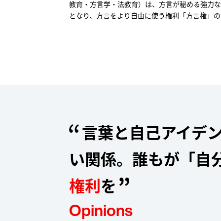
在学生・学内の方
arrow_forward_ios
教育・方言学・法教育）は、方言が秘める強力な
となり、方言をより自由に使う権利「方言権」の
学部
卒業生の方
arrow_forward_ios
教職
受験生の方
教養
保護者の方
arrow_forward_ios
留学
企業・一般の方
arrow_forward_ios
在学生学内の方
教
寄付について
arrow_forward_ios
履
科
保護者の方
諸
⾔葉と⾃⼰アイデン
い関係。誰もが「⾃
寄付について
権利
を
Opinions