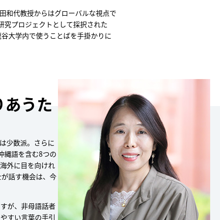
田和代教授からはグローバルな視点で
の研究プロジェクトとして採択された
龍谷大学内で使うことばを手掛かりに
りあうた
は少数派。さらに
沖縄語を含む8つの
。海外に目を向けれ
士が話す機会は、今
ますが、非母語話者
りやすい言葉の手引