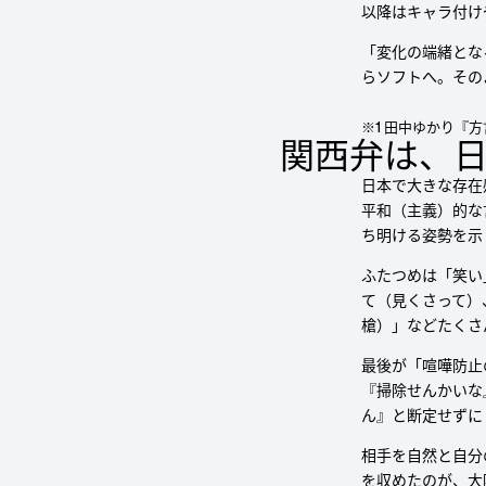
以降はキャラ付け
「変化の端緒とな
らソフトへ。その
※1 田中ゆかり『
関⻄弁は、
日本で大きな存在
平和（主義）的な
ち明ける姿勢を示
ふたつめは「笑い
て（見くさって）
槍）」などたくさ
最後が「喧嘩防止
『掃除せんかいな
ん』と断定せずに
相手を自然と自分
を収めたのが、大