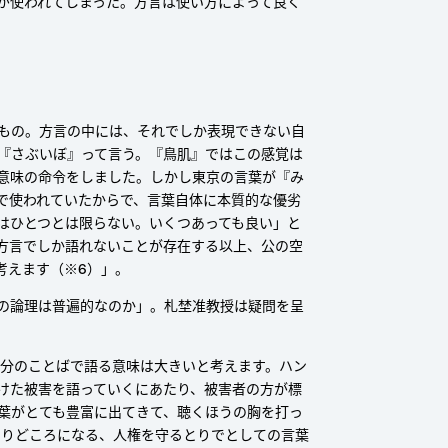
が使われてしまった。方言は使い方によって良く
もの。方言の中には、それでしか表現できない自
『さぶいぼ』って言う。『鳥肌』ではこの感覚は
意味の命令をしました。しかし東京の言葉が『み
で使われていたからで、言葉自体に本質的な優劣
はひとつとは限らない。いくつあっても良い」と
方言でしか語れないことが存在する以上、公の空
考えます（※6）」。
の論理は普遍的なのか」。札埜准教授は疑問を呈
自分のことばで語る意味は大きいと考えます。ハン
けた被害を語っていくにあたり、被害者の方が標
葉がとても豊富に出てきて、聴くほうの胸を打っ
よりどころになる、人権を守るとりでとしての言葉