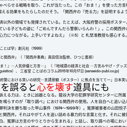
ゃべらせる戦略を取り、これが当たった。この「おま！」を使った方言
を越える効果をもたらしたのだそう。「関西弁の『売る力』を証明するよ
済以外の領域でも発揮されている。たとえば、大阪府警の採用ポスター
ている子どもの姿に「ごめんですんだら警察いらんわ！」。この関西弁
心力につながる。上手いですよねえ」（※5）と 札埜准教授も感心する
ことば学』創元社（1999）
談と関西弁」（『関西弁事典』真田信治監修、ひつじ書房）
ま！』―人気俳優と方言―」 （『地域語の経済と社会 ―方言みやげ・グッズと
olinguistics）、 三省堂 ことばのコラム2015年10月17日 (sanseido-publ.co.jp)
阪府警における笑いの研究―言語景観（ポスター）に焦点を当ててー」日本笑い
⽅を誤ると
⼼を壊す
道具にも
訴える力は、ときに凶器となる。龍谷大学の犯罪学研究センターに所属
を鳴らすのが「取り調べ」における関西弁の使用。人を自白へと追い込
罪判決を勝ち取った甲山事件（1974～1999年）。冤罪被害者の山田
と関西弁。それはやがて人を追い詰める暴力的な言葉と化す。それに被
白、冤罪は方言のやりとりから生まれる」と話し、取り調べの場におい