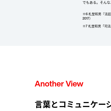
でもある。そんな
※6 札埜和男『
2017）
※7 札埜和男「司
Another View
言葉とコミュニケー