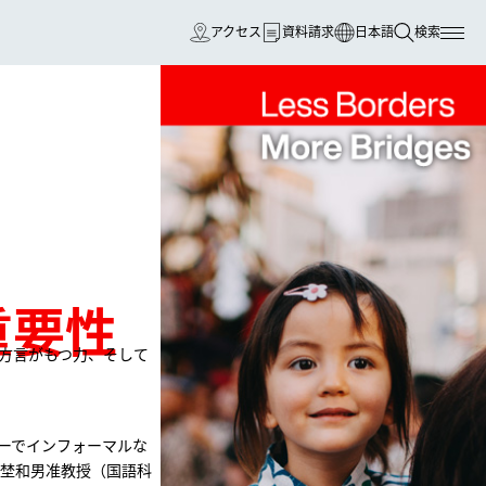
アクセス
資料請求
日本語
検索
検索
arrow_forward_ios
arrow_forward_ios
arrow_forward_ios
arrow_forward_ios
arrow_forward_ios
arrow_forward_ios
arrow_forward_ios
arrow_forward_ios
arrow_forward_ios
arrow_forward_ios
arrow_forward_ios
arrow_forward_ios
重要性
度について
arrow_forward_ios
arrow_forward_ios
arrow_forward_ios
方言がもつ力、そして
arrow_forward_ios
arrow_forward_ios
arrow_forward_ios
問い合わせ
ーでインフォーマルな
埜和男准教授（国語科
グラム
arrow_forward_ios
arrow_forward_ios