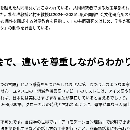
を越えた共同研究がおこなわれている。共同研究者である政策学部の村
。札埜准教授と村田教授は2024～2025年度の国際社会文化研究所
―市民性を醸成する対話教育を目指して」の共同研究をはじめ、学生が
タ」の制作を計画している。
会で、違いを尊重しながらわか
とつの言語」という感覚をもつかもしれませんが、じつはこのような国家
せん。ユネスコの「消滅危機言語（※1）」のリストには、アイヌ語や
めれば、日本には実にさまざまな言葉が存在していると言えるでしょう
00〜8,000語。グローカルの時代と言われるように、母語が異なる人同
が不可欠です。言語学の世界では「アコモデーション理論」で説明でき
文法を簡略化するなどの話し方の工夫を行うこと。非母語話者にも伝わ