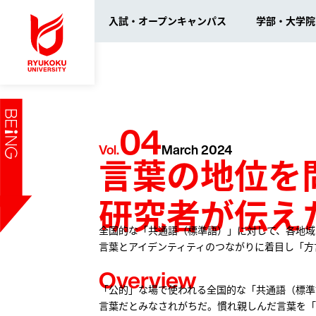
入試・オープンキャンパス
学部・大学院
アクセス
入
学
学
学
入試・オープンキャンパス
arrow_forward_ios
龍谷
文
学
学
04
入
心
学
学
学部・大学院
arrow_forward_ios
入試・オープンキャンパス
受
経
学
課
Vol.
March 2024
言葉の地位を
資
経
学
進
大学紹介・研究
arrow_forward_ios
法
学
国
学部・大学院
政
在
学生生活・就職支援
arrow_forward_ios
研究者が伝え
国
主
龍
ニュースセンター
社
障
arrow_forward_ios
大学紹介・研究
全国的な「共通語（標準語）」に対して、各地域
龍
先
保
言葉とアイデンティティのつながりに着目し「方
研
農
ポ
社
Overview
学生生活・就職支援
環
情
受験生の方
「公的」な場で使われる全国的な「共通語（標準
arrow_forward_ios
短
言葉だとみなされがちだ。慣れ親しんだ言葉を「
ニュースセンター