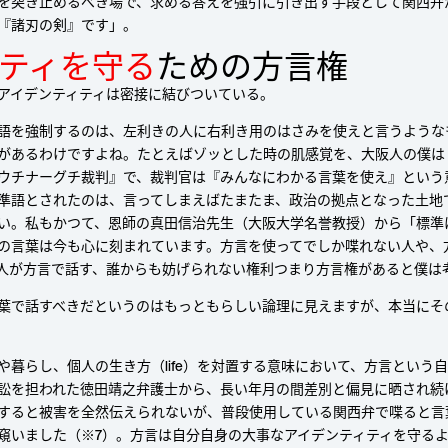
を突き止めるべき場で、求める答えを強引に引き出す手段として関西弁
『諸刃の剣』です」。
ティを守る
ための⽅⾔権
アイデンティティは密接に結びついている。
語を強制するのは、左利きの人に右利き用のはさみを使えと言うような
があるわけですよね。たとえばゾッとした時の肌感覚を、大阪人の僕は
ウチナーグチ裁判』で、裁判官は『みんなにわかる言葉を使え』という
準語とされたのは、言ってしまえばたまたま、政治の拠点となった土地
い。私もかつて、恩師の真田信治先生（大阪大学名誉教授）から「標準
の言葉は今も心に刻まれています。方言を使ってでしか喋れない人や、
人が方言で話す、誰からも妨げられない権利つまり方言権があると僕は
葉で話すべきだというのはもっともらしい論理に見えますが、本当にそ
や暮らし、個人の生き方（life）を対置する意味において、方言という
訟を担われた徳田靖之弁護士から、長い年月の間差別と偏見に晒され続
すると被害を全然伝えられないが、普段使用している関西弁で喋ると言
窺いました（※7）。方言は自分自身の大事なアイデンティティを守る