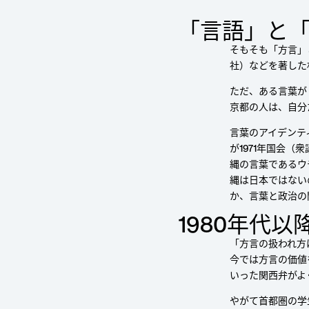
「⾔語」と
日本語
そもそも「方言」
社）などを著した
ただ、ある言葉が
京都の人は、自分
言葉のアイデンテ
が1971年国会
縄の言葉であるウ
縄は日本ではない
か、言葉と政治の
1980年代以
「方言の扱われ方
今では方言の価値
いった関西弁がよ
やがて首都圏の学