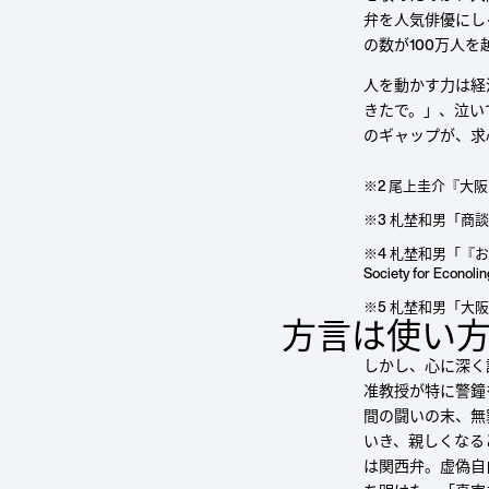
弁を人気俳優にし
の数が100万人
人を動かす力は経
きたで。」、泣い
のギャップが、求
※2 尾上圭介『大阪
※3 札埜和男「商
※4
札埜和男「『お
Society for Econ
※5 札埜和男「大
⽅⾔は使い
しかし、心に深く
准教授が特に警鐘
間の闘いの末、無
いき、親しくなる
は関西弁。虚偽自