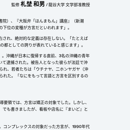
札埜 和男
監修
/ 龍谷大学 文学部准教授
中文
書院）、『大阪弁「ほんまもん」講座』（新潮
の下位の変種が方言だといわれます」。
右され、絶対的な定義は存在しない。「たとえば
年の都としての誇りが表れていると感じます」。
判」。沖縄が日本に復帰する直前、3名の沖縄の青年
まいて逮捕された。被告人となった彼らが法廷で沖
られ、若者たちは「ウチナヤ、二ホンヤガヤ（沖
られた。「なにをもって言語と方言を区別するの
指導要領では、方言は矯正の対象でした。しかし、
）でも書きましたが、看板や店名に『まいど』と
コンプレックスの対象だった方言が、1990年代