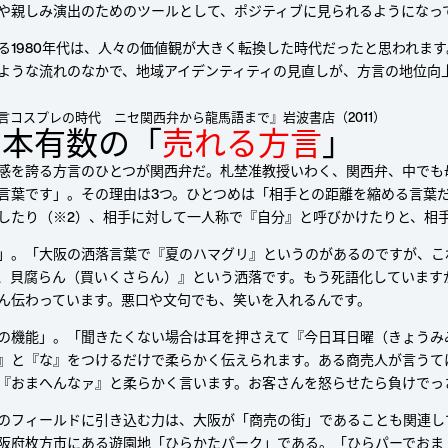
や親しみ演出のためのツールとして、ポジティブに見られるようになっ
る1980年代は、人々の価値観が大きく転換した時代だったと思われま
ような流れのなかで、地域アイデンティティの見直しが、方言の地位向
方言コスプレの時代 ニセ関西弁から龍馬語まで』岩波書店（2011）
⽇本有数の「
売れる⽅⾔
」
感を誇る方言のひとつが関西弁だ。札埜准教授いわく、関西弁、中でも
言葉です」。その理由は3つ。ひとつめは「相手との距離を縮める言葉だ
したり（※2）、相手に対して一人称で『自分』と呼びかけたりと、相
」。「大阪の洒落言葉で『夏のハマグリ』というのがあるのですが、こ
、貝腐らん（買いくさらん）』という洒落です。もう死語化しています
ん伝わっています。悪口や文句でも、笑いを入れるんです。
の機能」。「聞きたくない場合は耳を押さえて『今日耳日曜（きょうみ
』と『な』をつけるだけで柔らかく伝えられます。ある商売人が言うて
『おまへんなァ』と柔らかく言います。お客さんを怒らせたら負けでっ
のフィールドに引き込む力は、大阪が「商売の街」であることも関連し
阪府枚方市にある遊園地「ひらかたパーク」である。「ひらパーでおま