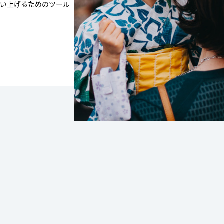
プログラム
い上げるためのツール
arrow_forward_ios
arrow_forward_ios
arrow_forward_ios
arrow_forward_ios
arrow_forward_ios