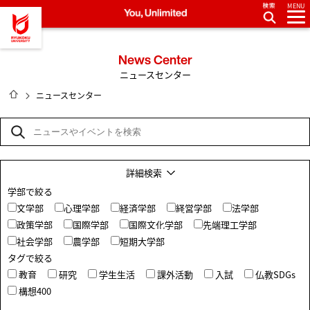
MENU
龍谷大学 You, Unlimited
News Center
ニュースセンター
HOME
ニュースセンター
詳細検索
学部で絞る
文学部
心理学部
経済学部
経営学部
法学部
政策学部
国際学部
国際文化学部
先端理工学部
社会学部
農学部
短期大学部
タグで絞る
教育
研究
学生生活
課外活動
入試
仏教SDGs
構想400