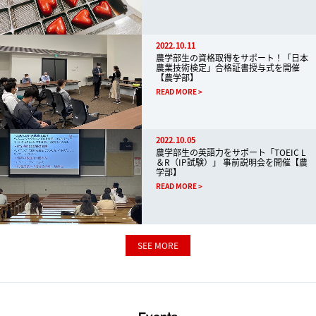
2022.10.11
農学部生の資格取得をサポート！「日本
農業技術検定」合格証書授与式を開催
【農学部】
READ MORE
2022.10.05
農学部生の英語力をサポート「TOEIC L
＆R（IP試験）」 事前説明会を開催【農
学部】
READ MORE
SEE MORE