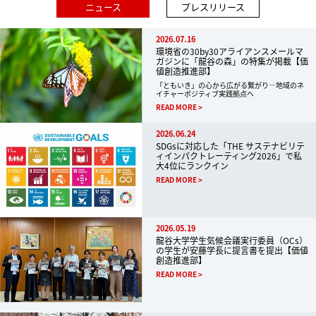
ニュース
プレスリリース
2026.07.16
環境省の30by30アライアンスメールマ
ガジンに「龍谷の森」の特集が掲載【価
値創造推進部】
「ともいき」の心から広がる繋がり―地域のネ
イチャーポジティブ実践拠点へ
READ MORE
2026.06.24
SDGsに対応した「THE サステナビリテ
ィインパクトレーティング2026」で私
大4位にランクイン
READ MORE
2026.05.19
龍谷大学学生気候会議実行委員（OCs）
の学生が安藤学長に提言書を提出【価値
創造推進部】
READ MORE