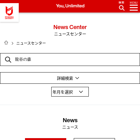
MENU
龍谷大学 You, Unlimited
News Center
ニュースセンター
HOME
ニュースセンター
詳細検索
学部で絞る
文学部
心理学部
経済学部
経営学部
法学部
政策学部
国際学部
国際文化学部
先端理工学部
社会学部
農学部
短期大学部
タグで絞る
News
教育
研究
学生生活
課外活動
入試
仏教SDGs
ニュース
構想400