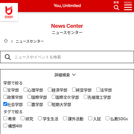
MENU
龍谷大学 You, Unlimited
News Center
ニュースセンター
HOME
ニュースセンター
詳細検索
学部で絞る
文学部
心理学部
経済学部
経営学部
法学部
政策学部
国際学部
国際文化学部
先端理工学部
社会学部
農学部
短期大学部
タグで絞る
教育
研究
学生生活
課外活動
入試
仏教SDGs
構想400