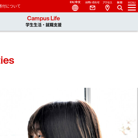
Language
Contact
Access
MENU
寄付について
 You, Unlimited
Campus Life
学生生活・就職支援
ties