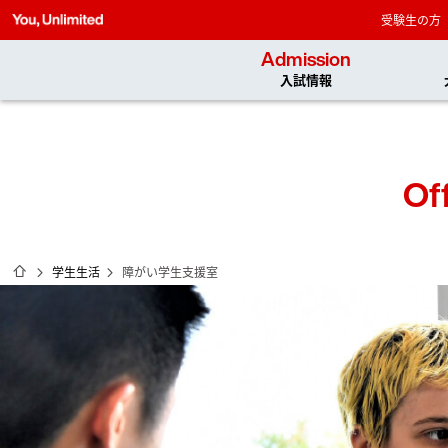
受験生の方
Admission
入試情報
Off
ホーム
学生生活
障がい学生支援室