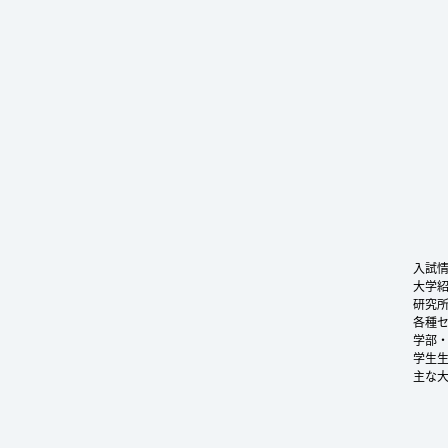
入試
大学
研究
各種
学部
学生
主な