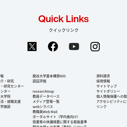
Quick Links
クイックリンク
Twitter
Facebook
YouTube
Instag
情報
龍谷大学基本構想400
資料請求
紹介・研究
認証評価
採用情報
所・研究センター
サイトマップ
センター
researchmap
サイトポリシー
・大学院
教員データベース
個人情報保護への取
生活・就職支援
メディア登場一覧
アクセシビリティに
大学施設
webシラバス
リンク
教職員Web Mail
ポータルサイト（学内者向け）
授業等の休講措置に関する取扱基準
龍谷大学への支援（寄付）について