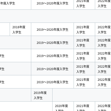
2021年度
2022年度
18年度入学生
2019～2020年度入学生
入学生
入学生
2018年度
2021年度
2022年度
2019～2020年度入学生
入学生
入学生
入学生
2021年度
2022年度
2019～2020年度入学生
入学生
入学生
2021年度
2022年度
学生
2019～2020年度入学生
入学生
入学生
2021年度
2022年度
学生
2019～2020年度入学生
入学生
入学生
2021年度
2022年度
学生
2019～2020年度入学生
入学生
入学生
2019年度
入学生
2020年度
2021年度
2022年度
入学生
入学生
入学生