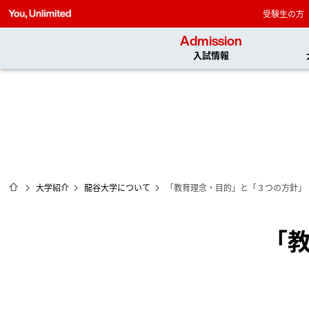
受験生の方
Admission
入試情報
ホーム
大学紹介
龍谷大学について
「教育理念・目的」と「３つの方針」
「