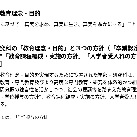
教育理念・目的
に基づき「真実を求め、真実に生き、真実を顕かにする」こと
究科の「教育理念・目的」と３つの方針（「卒業認
*「教育課程編成・実施の方針」「入学者受入れの方
］
教育理念・目的を実現するために設置された学部・研究科は、
教育・専門教育及びより高度な専門教育・研究を体系的かつ組
問分野の独自性を活かしつつ、社会の要請等を踏まえた教育理
・学位授与の方針*、教育課程編成・実施の方針、入学者受入
る。
いては、「学位授与の方針」