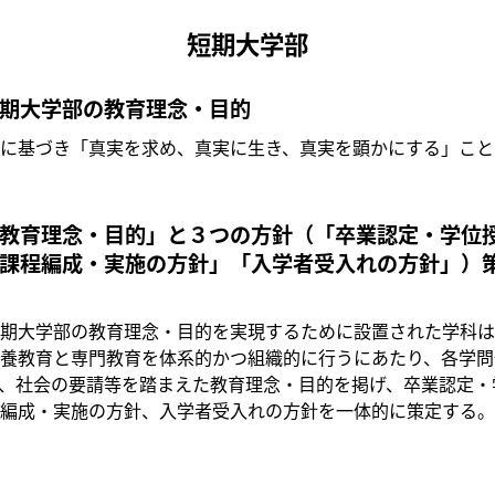
短期大学部
期大学部の教育理念・目的
に基づき「真実を求め、真実に生き、真実を顕かにする」こと
教育理念・目的」と３つの方針（「卒業認定・学位
課程編成・実施の方針」「入学者受入れの方針」）
期大学部の教育理念・目的を実現するために設置された学科は
養教育と専門教育を体系的かつ組織的に行うにあたり、各学問
、社会の要請等を踏まえた教育理念・目的を掲げ、卒業認定・
編成・実施の方針、入学者受入れの方針を一体的に策定する。