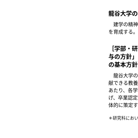
龍谷大学の
建学の精神
を育成する。
［学部・研
与の方針」
の基本方針
龍谷大学の
献できる教養
あたり、各学
げ、卒業認定
体的に策定す
＊研究科にお