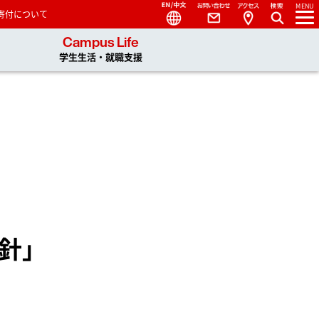
Language
Contact
Access
MENU
寄付について
 You, Unlimited
Campus Life
学生生活・就職支援
針」