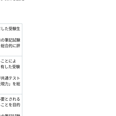
有した受験生
自の筆記試験
を総合的に評
ることによ
を有した受験
学共通テスト
表現力」を総
必要とされる
ることを目的
自の筆記試験